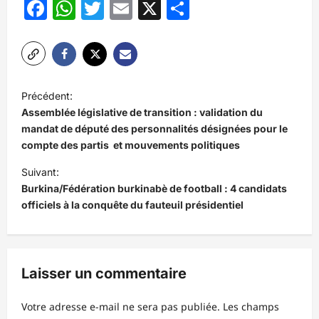
Facebook
WhatsApp
Twitter
Email
X
Partager
N
Précédent:
a
Assemblée législative de transition : validation du
v
mandat de député des personnalités désignées pour le
compte des partis et mouvements politiques
i
Suivant:
g
Burkina/Fédération burkinabè de football : 4 candidats
a
officiels à la conquête du fauteuil présidentiel
t
i
o
Laisser un commentaire
n
d
Votre adresse e-mail ne sera pas publiée.
Les champs