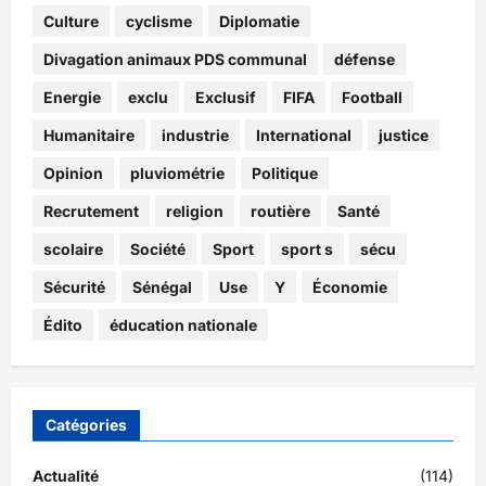
Culture
cyclisme
Diplomatie
Divagation animaux PDS communal
défense
Energie
exclu
Exclusif
FIFA
Football
Humanitaire
industrie
International
justice
Opinion
pluviométrie
Politique
Recrutement
religion
routière
Santé
scolaire
Société
Sport
sport s
sécu
Sécurité
Sénégal
Use
Y
Économie
Édito
éducation nationale
Catégories
Actualité
(114)