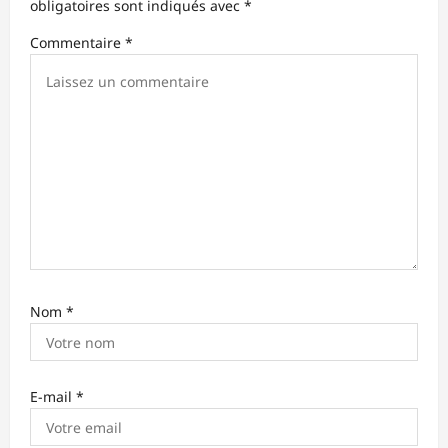
obligatoires sont indiqués avec
*
’
Commentaire
*
a
r
t
i
c
l
e
Nom
*
E-mail
*