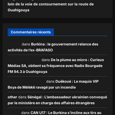
loin de la voie de contournement sur la route de
Ouahigouya
Commentaires récents
Zakaria
dans
Burkina : le gouvernement relance des
activités de l’ex-BRAFASO
Ezekiel ouédraogo
dans
De la plume au micro : Curieux
Médias SA, obtient sa fréquence avec Radio Bourgade
FM 94.3 à Ouahigouya
KLADE JEAN CLAVER
dans
Duékoué : Le maquis VIP
Boya de Mèlèkê ravagé par un incendie
other
dans
Sénégal : L’ambassadeur ukrainien convoqué
par le ministère en charge des affaires étrangères
Nia257
dans
CAN U17 : Le Burkina s’incline aux tirs au