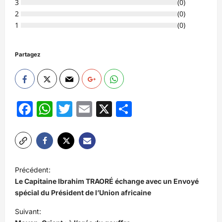
3
(
0
)
2
(
0
)
1
(
0
)
Partagez
Facebook
WhatsApp
Twitter
Email
X
Partager
N
Précédent:
a
Le Capitaine Ibrahim TRAORÉ échange avec un Envoyé
v
spécial du Président de l’Union africaine
i
Suivant: