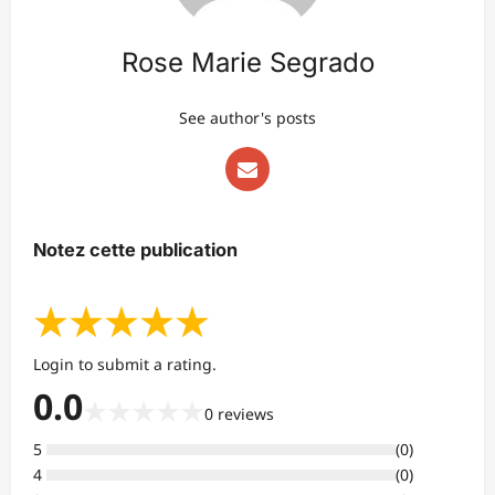
Rose Marie Segrado
See author's posts
Notez cette publication
★
★
★
★
★
Login to submit a rating.
0.0
★
★
★
★
★
0
reviews
5
(
0
)
4
(
0
)