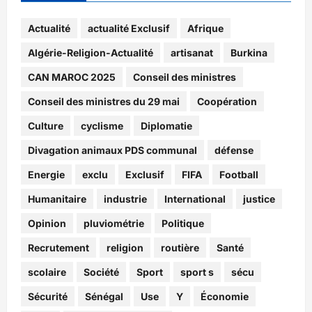
Actualité
actualité Exclusif
Afrique
Algérie-Religion-Actualité
artisanat
Burkina
CAN MAROC 2025
Conseil des ministres
Conseil des ministres du 29 mai
Coopération
Culture
cyclisme
Diplomatie
Divagation animaux PDS communal
défense
Energie
exclu
Exclusif
FIFA
Football
Humanitaire
industrie
International
justice
Opinion
pluviométrie
Politique
Recrutement
religion
routière
Santé
scolaire
Société
Sport
sport s
sécu
Sécurité
Sénégal
Use
Y
Économie