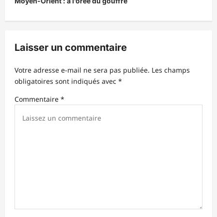
Moyen-Orient : à l’orée du gouffre
g
a
t
Laisser un commentaire
i
o
Votre adresse e-mail ne sera pas publiée.
Les champs
n
obligatoires sont indiqués avec
*
d
Commentaire
*
’
a
r
t
i
c
l
e