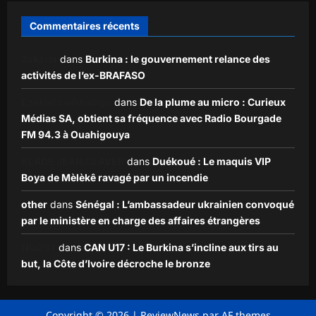
Commentaires récents
Zakaria
dans
Burkina : le gouvernement relance des
activités de l’ex-BRAFASO
Ezekiel ouédraogo
dans
De la plume au micro : Curieux
Médias SA, obtient sa fréquence avec Radio Bourgade
FM 94.3 à Ouahigouya
KLADE JEAN CLAVER
dans
Duékoué : Le maquis VIP
Boya de Mèlèkê ravagé par un incendie
other
dans
Sénégal : L’ambassadeur ukrainien convoqué
par le ministère en charge des affaires étrangères
Nia257
dans
CAN U17 : Le Burkina s’incline aux tirs au
but, la Côte d’Ivoire décroche le bronze
Copyright © 2026
|
ReviewNews
par AF themes