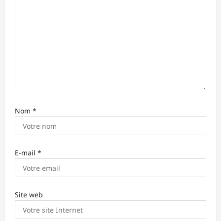
t
i
c
l
e
Nom
*
E-mail
*
Site web