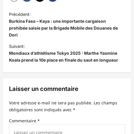
N
Précédent:
a
Burkina Faso – Kaya : une importante cargaison
v
prohibée saisie par la Brigade Mobile des Douanes de
Dori
i
Suivant:
g
Mondiaux d’athlétisme Tokyo 2025 : Marthe Yasmine
a
Koala prend la 10e place en finale du saut en longueur
t
i
o
Laisser un commentaire
n
d
Votre adresse e-mail ne sera pas publiée.
Les champs
obligatoires sont indiqués avec
*
’
Commentaire
*
a
r