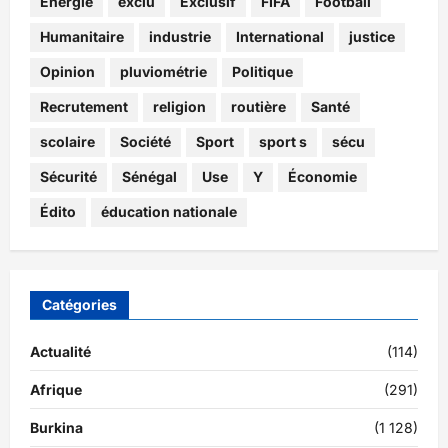
Energie
exclu
Exclusif
FIFA
Football
Humanitaire
industrie
International
justice
Opinion
pluviométrie
Politique
Recrutement
religion
routière
Santé
scolaire
Société
Sport
sport s
sécu
Sécurité
Sénégal
Use
Y
Économie
Édito
éducation nationale
Catégories
Actualité
(114)
Afrique
(291)
Burkina
(1 128)