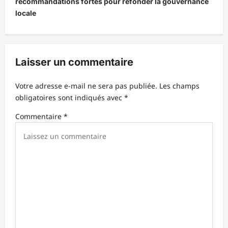
recommandations fortes pour refonder la gouvernance
a
locale
t
i
o
Laisser un commentaire
n
d
Votre adresse e-mail ne sera pas publiée.
Les champs
obligatoires sont indiqués avec
*
’
Commentaire
*
a
r
t
i
c
l
e