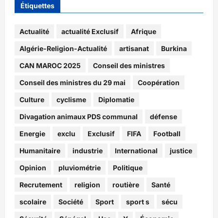
Étiquettes
Actualité
actualité Exclusif
Afrique
Algérie-Religion-Actualité
artisanat
Burkina
CAN MAROC 2025
Conseil des ministres
Conseil des ministres du 29 mai
Coopération
Culture
cyclisme
Diplomatie
Divagation animaux PDS communal
défense
Energie
exclu
Exclusif
FIFA
Football
Humanitaire
industrie
International
justice
Opinion
pluviométrie
Politique
Recrutement
religion
routière
Santé
scolaire
Société
Sport
sport s
sécu