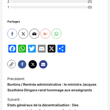
2
(
0
)
1
(
0
)
Partagez
Facebook
WhatsApp
Twitter
Email
X
Partager
N
Précédent:
a
Burkina / Rentrée administrative : le ministre Jacques
v
Sosthène Dingara rend hommage aux enseignants
i
Suivant:
Etats généraux de la décentralisation : Des
g