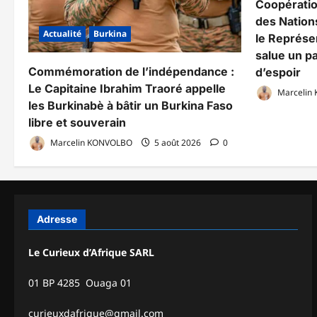
Coopérati
des Nations
Actualité
Burkina
le Représe
salue un pa
Commémoration de l’indépendance :
d’espoir
Le Capitaine Ibrahim Traoré appelle
Marcelin
les Burkinabè à bâtir un Burkina Faso
libre et souverain
Marcelin KONVOLBO
5 août 2026
0
Adresse
Le Curieux d’Afrique SARL
01 BP 4285 Ouaga 01
curieuxdafrique@gmail.com