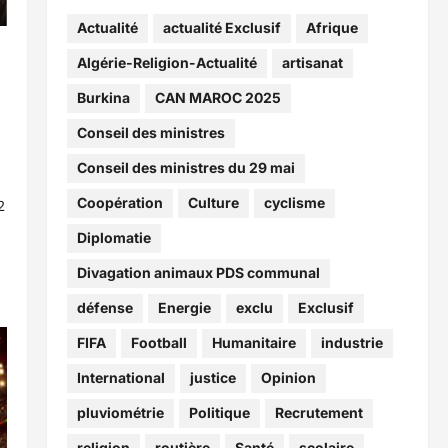
Actualité
actualité Exclusif
Afrique
Algérie-Religion-Actualité
artisanat
Burkina
CAN MAROC 2025
Conseil des ministres
Conseil des ministres du 29 mai
Coopération
Culture
cyclisme
2
Diplomatie
Divagation animaux PDS communal
défense
Energie
exclu
Exclusif
FIFA
Football
Humanitaire
industrie
International
justice
Opinion
pluviométrie
Politique
Recrutement
religion
routière
Santé
scolaire