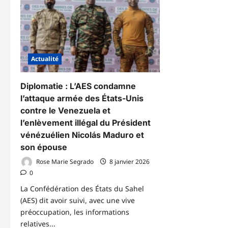
Go
Faso
au
Vatican
cô
:
de
le
fa
Nonce
si
Apostolique
ap
et
l’
le
du
Actualité
Chef
sit
de
de
la
PD
diplomatie
Diplomatie : L’AES condamne
burkinabè
échangent
l’attaque armée des États-Unis
sur
contre le Venezuela et
les
perspectives
l’enlèvement illégal du Président
de
coopération
vénézuélien Nicolás Maduro et
son épouse
Rose Marie Segrado
8 janvier 2026
0
La Confédération des États du Sahel
(AES) dit avoir suivi, avec une vive
préoccupation, les informations
relatives...