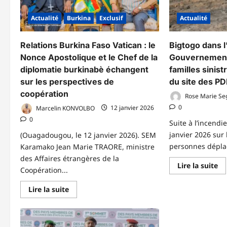
Actualité
Burkina
Exclusif
Actualité
Relations Burkina Faso Vatican : le
Bigtogo dans l
Nonce Apostolique et le Chef de la
Gouvernement
diplomatie burkinabè échangent
familles sinist
sur les perspectives de
du site des PD
coopération
Rose Marie Se
0
Marcelin KONVOLBO
12 janvier 2026
0
Suite à l’incendi
janvier 2026 sur 
(Ouagadougou, le 12 janvier 2026). SEM
personnes déplac
Karamako Jean Marie TRAORE, ministre
des Affaires étrangères de la
En
Lire la suite
Coopération...
sa
pl
su
En
Lire la suite
Bi
savoir
da
plus
l’
sur
:
Relations
le
Burkina