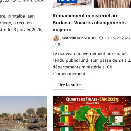
grado
27 janvier 2026
grands
chantiers
en
2026
Remaniement ministériel au
stre, Rimtalba Jean
Burkina : Voici les changements
aogo, a reçu en
dredi 23 janvier 2026,
majeurs
Marcelin KONVOLBO
13 janvier 2026
0
voir
Le nouveau gouvernement burkinabè,
us
r
rendu public lundi soir, passe de 24 à 2
𝐯𝐞𝐫𝐚𝐢𝐧𝐞𝐭é
départements ministériels. Ce
𝐧𝐨𝐦𝐢𝐪𝐮𝐞
réaménagement...
𝐫𝐨𝐧𝐚𝐭
𝐫𝐤𝐢𝐧𝐚𝐛è
En
Lire la suite
é𝐩𝐚𝐫𝐞
savoir
plus
𝐫𝐮𝐦
sur
𝐞𝐮𝐫
Remaniement
ministériel
au
Burkina
:
Voici
les
changements