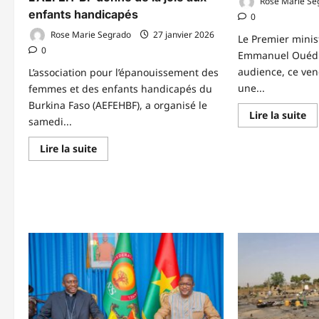
Rose Marie Se
enfants handicapés
0
Rose Marie Segrado
27 janvier 2026
‎‎Le Premier mini
0
Emmanuel Ouédr
audience, ce ven
L’association pour l’épanouissement des
une...
femmes et des enfants handicapés du
Burkina Faso (AEFEHBF), a organisé le
En
Lire la suite
samedi...
sa
pl
su
En
Lire la suite
𝐒𝐨
savoir
é𝐜
plus
:
sur
𝐥𝐞
Solidarité
𝐩𝐚
au
𝐛𝐮
Burkina
𝐩𝐫
Faso
𝐮𝐧
:
𝐟𝐨
L’AEFEH-
𝐦𝐚
BF
donne
de
la
joie
aux
enfants
handicapés