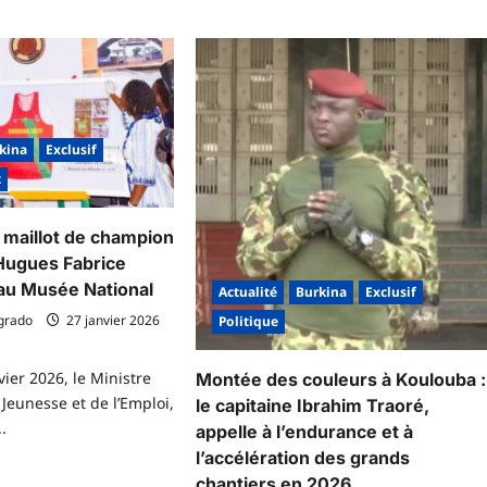
kina
Exclusif
t
e maillot de champion
Hugues Fabrice
au Musée National
Actualité
Burkina
Exclusif
grado
27 janvier 2026
Politique
vier 2026, le Ministre
Montée des couleurs à Koulouba :
 Jeunesse et de l’Emploi,
le capitaine Ibrahim Traoré,
.
appelle à l’endurance et à
l’accélération des grands
chantiers en 2026
voir