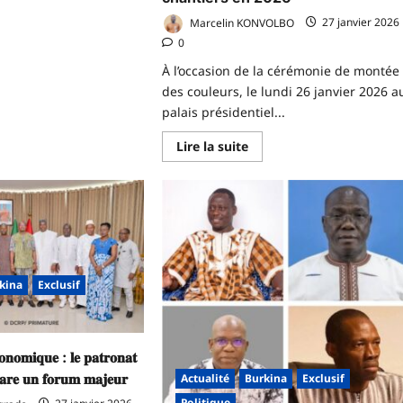
us
r
Marcelin KONVOLBO
27 janvier 2026
hlétisme
0
À l’occasion de la cérémonie de montée
illot
des couleurs, le lundi 26 janvier 2026 a
ampion
palais présidentiel...
onde
En
Lire la suite
gues
savoir
brice
plus
ANGO
sur
tre
Montée
des
sée
couleurs
tional
à
Koulouba
:
le
capitaine
kina
Exclusif
Ibrahim
Traoré,
appelle
à
l’endurance
𝐧𝐨𝐦𝐢𝐪𝐮𝐞 : 𝐥𝐞 𝐩𝐚𝐭𝐫𝐨𝐧𝐚𝐭
et
à
𝐫𝐞 𝐮𝐧 𝐟𝐨𝐫𝐮𝐦 𝐦𝐚𝐣𝐞𝐮𝐫
Actualité
Burkina
Exclusif
l’accélération
des
Politique