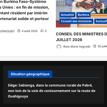
on Burkina Faso–Système
 Unies : en fin de mission,
ntant résident par intérim
Actualité
Burkina
rtenariat solide et porteur
Conseil des ministres
Exclusif
 KONVOLBO
4 août 2026
0
CONSEIL DES MINISTRES 
JUILLET 2026
Rose Marie Segrado
30 juil
Situation géographique
Siège: Sabtenga, dans la commune rurale de Pabré,
non loin de la voie de contournement sur la route de
Ouahigouya