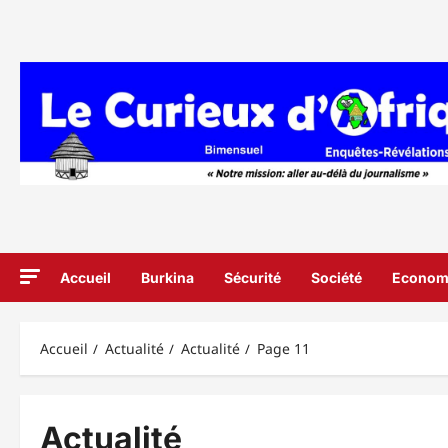
Aller
au
contenu
Accueil
Burkina
Sécurité
Société
Econom
Accueil
Actualité
Actualité
Page 11
Actualité