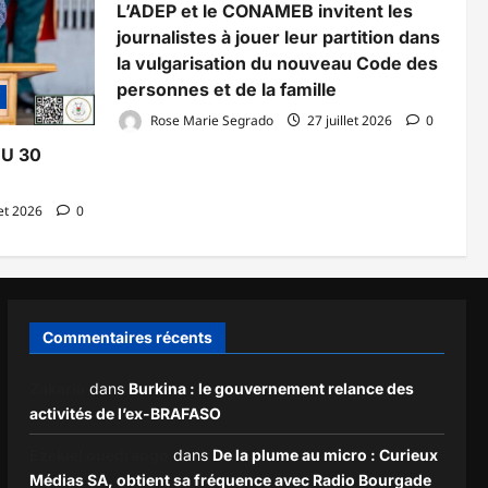
L’ADEP et le CONAMEB invitent les
journalistes à jouer leur partition dans
la vulgarisation du nouveau Code des
personnes et de la famille
Rose Marie Segrado
27 juillet 2026
0
DU 30
let 2026
0
Commentaires récents
Zakaria
dans
Burkina : le gouvernement relance des
activités de l’ex-BRAFASO
Ezekiel ouédraogo
dans
De la plume au micro : Curieux
Médias SA, obtient sa fréquence avec Radio Bourgade