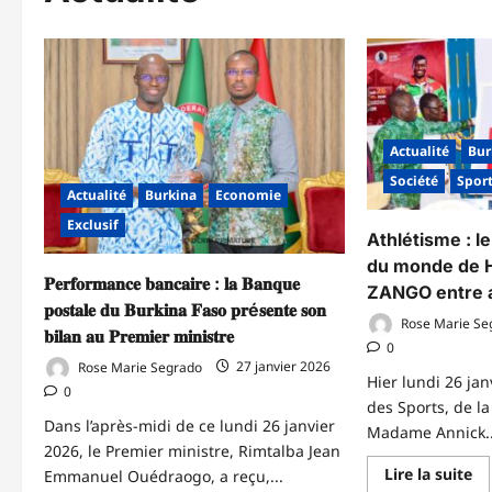
Actualité
Bur
Société
Spor
Actualité
Burkina
Economie
Exclusif
Athlétisme : l
du monde de 
𝐏𝐞𝐫𝐟𝐨𝐫𝐦𝐚𝐧𝐜𝐞 𝐛𝐚𝐧𝐜𝐚𝐢𝐫𝐞 : 𝐥𝐚 𝐁𝐚𝐧𝐪𝐮𝐞
ZANGO entre 
𝐩𝐨𝐬𝐭𝐚𝐥𝐞 𝐝𝐮 𝐁𝐮𝐫𝐤𝐢𝐧𝐚 𝐅𝐚𝐬𝐨 𝐩𝐫é𝐬𝐞𝐧𝐭𝐞 𝐬𝐨𝐧
Rose Marie Se
𝐛𝐢𝐥𝐚𝐧 𝐚𝐮 𝐏𝐫𝐞𝐦𝐢𝐞𝐫 𝐦𝐢𝐧𝐢𝐬𝐭𝐫𝐞
0
Rose Marie Segrado
27 janvier 2026
Hier lundi 26 jan
0
des Sports, de la
Dans l’après-midi de ce lundi 26 janvier
Madame Annick..
2026, le Premier ministre, Rimtalba Jean
En
Lire la suite
Emmanuel Ouédraogo, a reçu,...
sa