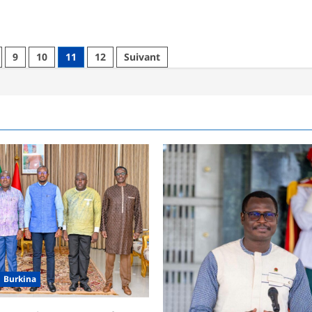
9
10
11
12
Suivant
Burkina