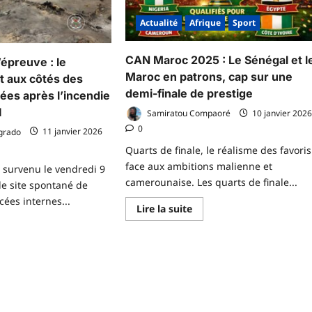
majeurs
Actualité
Afrique
Sport
CAN Maroc 2025 : Le Sénégal et l
’épreuve : le
Maroc en patrons, cap sur une
 aux côtés des
demi-finale de prestige
rées après l’incendie
I
Samiratou Compaoré
10 janvier 202
0
grado
11 janvier 2026
Quarts de finale, le réalisme des favoris
face aux ambitions malienne et
e survenu le vendredi 9
camerounaise. Les quarts de finale...
le site spontané de
ées internes...
En
Lire la suite
savoir
plus
voir
sur
us
CAN
r
Maroc
gtogo
2025
ns
:
épreuve
Le
Sénégal
et