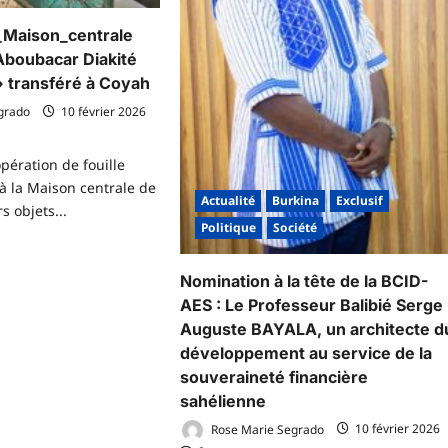
rkinabė
_Maison_centrale
lue
Aboubacar Diakité
adership
» transféré à Coyah
pitaine
rahim
grado
10 février 2026
aoré
opération de fouille
 la Maison centrale de
Actualité
Burkina
Exclusif
s objets...
Politique
Société
voir
us
Nomination à la tête de la BCID-
r
ntrôle_à_la_Maison_centrale
AES : Le Professeur Balibié Serge
_Conakry
Auguste BAYALA, un architecte d
oubacar
développement au service de la
akité
t
souveraineté financière
sahélienne
umba
ansféré
Rose Marie Segrado
10 février 2026