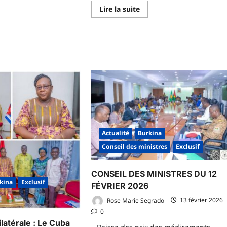
En
Lire la suite
voir
savoir
us
plus
r
sur
𝐀𝐟𝐟𝐚𝐢𝐫𝐞
lule
𝐚𝐬𝐬𝐚𝐬𝐬𝐢𝐧𝐚𝐭
urgence
𝐝𝐞
𝐌𝐚𝐝𝐚𝐦𝐞
lule
𝐂𝐨𝐦𝐩𝐚𝐨𝐫é
𝐕𝐢𝐯𝐢𝐚𝐧𝐞
ndemain,
𝐘𝐨𝐥𝐚𝐧𝐝𝐞
omment
:
𝐥𝐞
nctionne
𝐓𝐫𝐢𝐛𝐮𝐧𝐚𝐥
𝐨𝐫𝐝𝐨𝐧𝐧𝐞
𝐮𝐧𝐞
𝐞𝐱𝐩𝐞𝐫𝐭𝐢𝐬𝐞
𝐩𝐬𝐲𝐜𝐡𝐢𝐚𝐭𝐫𝐢𝐪𝐮𝐞
Actualité
Burkina
Conseil des ministres
Exclusif
CONSEIL DES MINISTRES DU 12
kina
Exclusif
FÉVRIER 2026
Rose Marie Segrado
13 février 2026
0
latérale : Le Cuba