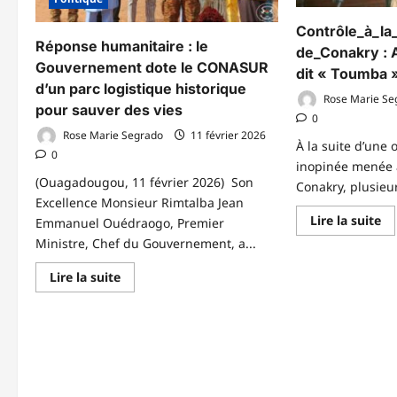
bu
et
Contrôle_à_la
sa
Réponse humanitaire : le
le
de_Conakry : 
le
Gouvernement dote le CONASUR
dit « Toumba 
du
Ca
d’un parc logistique historique
Ib
Rose Marie Se
pour sauver des vies
Tr
0
Rose Marie Segrado
11 février 2026
À la suite d’une 
0
inopinée menée à
(Ouagadougou, 11 février 2026) Son
Conakry, plusieur
Excellence Monsieur Rimtalba Jean
En
Lire la suite
Emmanuel Ouédraogo, Premier
sa
Ministre, Chef du Gouvernement, a...
pl
su
Co
En
Lire la suite
de
savoir
:
plus
Ab
sur
Di
Réponse
di
humanitaire
«
:
To
le
»
Gouvernement
tr
dote
à