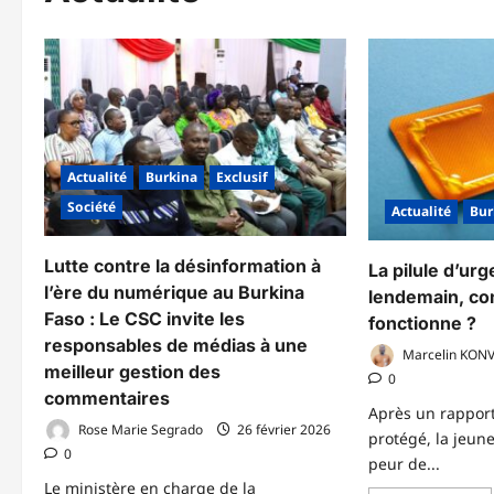
Actualité
Burkina
Exclusif
Société
Actualité
Bur
Lutte contre la désinformation à
La pilule d’urg
l’ère du numérique au Burkina
lendemain, c
Faso : Le CSC invite les
fonctionne ?
responsables de médias à une
Marcelin KON
meilleur gestion des
0
commentaires
Après un rappor
Rose Marie Segrado
26 février 2026
protégé, la jeune
0
peur de...
Le ministère en charge de la