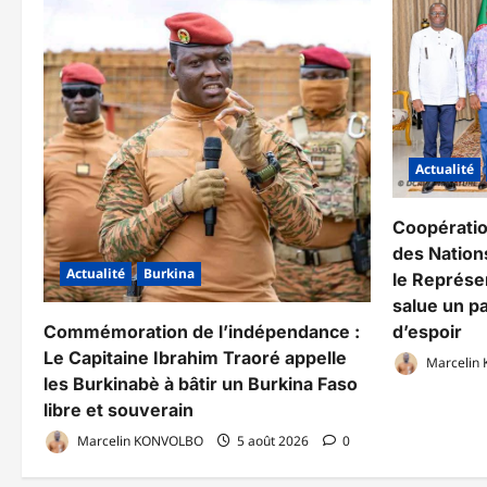
immobilière
au
Burkina
Faso
Actualité
Coopérati
des Nations
Actualité
Burkina
le Représe
salue un pa
Commémoration de l’indépendance :
d’espoir
Le Capitaine Ibrahim Traoré appelle
Marcelin
les Burkinabè à bâtir un Burkina Faso
libre et souverain
Marcelin KONVOLBO
5 août 2026
0