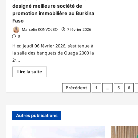
designé meilleure société de
promotion immobilière au Burkina
Faso
Marcelin KONVOLBO
7 février 2026
0
Hier, jeudi 06 février 2026, s’est tenue à
la salle des banquets de Ouaga 2000 la
2ᵉ...
En
Lire la suite
savoir
plus
sur
Pagination
Précédent
1
…
5
6
Gala
du
des
TOP
20
publications
BTP:
Le
CEGECI
Autres publications
designé
meilleure
société
de
promotion