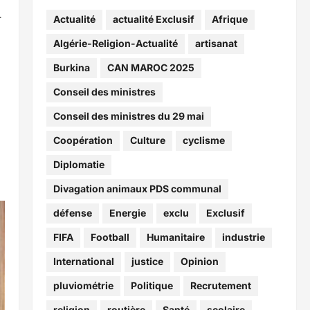
–
Actualité
actualité Exclusif
Afrique
Algérie-Religion-Actualité
artisanat
Burkina
CAN MAROC 2025
Conseil des ministres
Conseil des ministres du 29 mai
Coopération
Culture
cyclisme
Diplomatie
Divagation animaux PDS communal
défense
Energie
exclu
Exclusif
FIFA
Football
Humanitaire
industrie
International
justice
Opinion
pluviométrie
Politique
Recrutement
religion
routière
Santé
scolaire