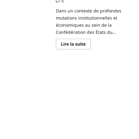
0
yah
Dans un contexte de profondes
mutations institutionnelles et
économiques au sein de la
Confédération des États du...
En
Lire la suite
savoir
plus
sur
Nomination
à
la
tête
de
la
BCID-
AES
:
Le
Professeur
Balibié
Serge
Auguste
BAYALA,
un
architecte
du