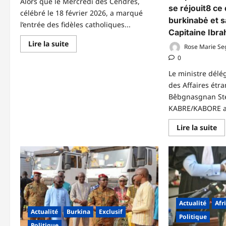
Alors que le Mercredi des Cendres,
meilleur
se réjouit8 ce 
gestion
célébré le 18 février 2026, a marqué
des
burkinabė et s
commentaires
l’entrée des fidèles catholiques...
Capitaine Ibr
En
Lire la suite
Rose Marie Se
savoir
plus
0
sur
Carême
Le ministre délé
chrétien
des Affaires ét
:
40
Bêbgnasgnan Ste
jours
pour
KABRE/KABORE a 
se
convertir
En
Lire la suite
et
sa
renaître
pl
dans
su
la
Co
joie
bi
de
:
Pâques
Le
Cu
se
ré
Actualité
Afr
ce
de
Actualité
Burkina
Exclusif
Politique
la
Politique
ré