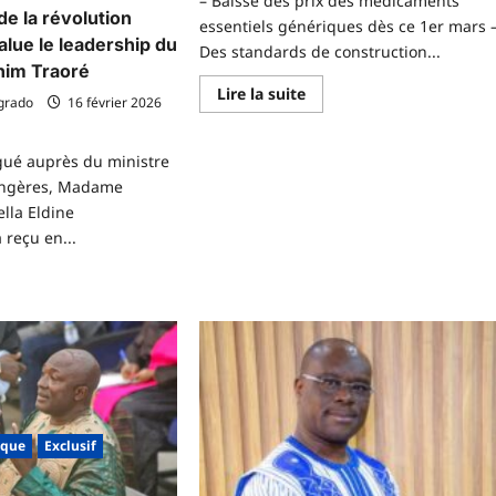
– Baisse des prix des médicaments
de la révolution
essentiels génériques dès ce 1er mars 
alue le leadership du
Des standards de construction...
ahim Traoré
En
Lire la suite
grado
16 février 2026
savoir
plus
sur
CONSEIL
gué auprès du ministre
DES
MINISTRES
rangères, Madame
DU
lla Eldine
12
FÉVRIER
reçu en...
2026
voir
us
r
opération
latérale
ba
jouit8
ique
Exclusif
volution