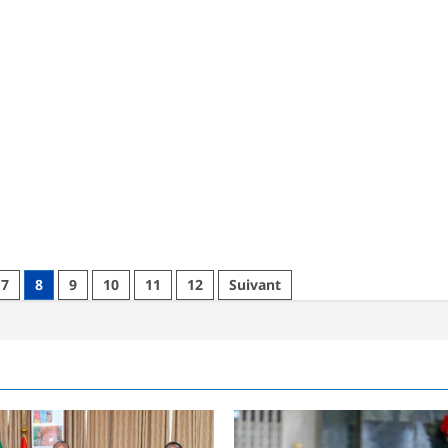
développement
au
service
de
la
souveraineté
financière
sahélienne
7
8
9
10
11
12
Suivant