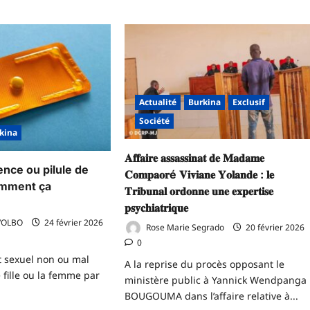
Actualité
Burkina
Exclusif
Société
kina
𝐀𝐟𝐟𝐚𝐢𝐫𝐞 𝐚𝐬𝐬𝐚𝐬𝐬𝐢𝐧𝐚𝐭 𝐝𝐞 𝐌𝐚𝐝𝐚𝐦𝐞
ence ou pilule de
𝐂𝐨𝐦𝐩𝐚𝐨𝐫é 𝐕𝐢𝐯𝐢𝐚𝐧𝐞 𝐘𝐨𝐥𝐚𝐧𝐝𝐞 : 𝐥𝐞
omment ça
𝐓𝐫𝐢𝐛𝐮𝐧𝐚𝐥 𝐨𝐫𝐝𝐨𝐧𝐧𝐞 𝐮𝐧𝐞 𝐞𝐱𝐩𝐞𝐫𝐭𝐢𝐬𝐞
𝐩𝐬𝐲𝐜𝐡𝐢𝐚𝐭𝐫𝐢𝐪𝐮𝐞
VOLBO
24 février 2026
Rose Marie Segrado
20 février 2026
0
t sexuel non ou mal
A la reprise du procès opposant le
 fille ou la femme par
ministère public à Yannick Wendpanga
BOUGOUMA dans l’affaire relative à...