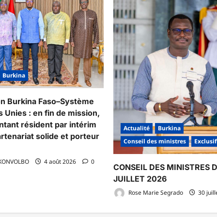
Burkina
on Burkina Faso–Système
 Unies : en fin de mission,
ntant résident par intérim
Actualité
Burkina
rtenariat solide et porteur
Conseil des ministres
Exclusif
 KONVOLBO
4 août 2026
0
CONSEIL DES MINISTRES 
JUILLET 2026
Rose Marie Segrado
30 juil