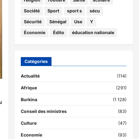
Société
Sport
sport s
sécu
Sécurité
Sénégal
Use
Y
Économie
Édito
éducation nationale
Catégories
Actualité
(114)
Afrique
(291)
Burkina
(1 128)
u
Conseil des ministres
(83)
Culture
(47)
Economie
(93)