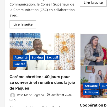
En
Lire la suite
Communication, le Conseil Supérieur de
sa
pl
la Communication (CSC) en collaboration
su
avec...
La
pi
d’
En
Lire la suite
ou
savoir
pi
plus
de
sur
le
Lutte
c
contre
ça
la
fo
désinformation
?
à
l’ère
du
Actualité
Burkina
Exclusif
numérique
Société
au
Burkina
Faso
:
Carême chrétien : 40 jours pour
Le
CSC
se convertir et renaître dans la joie
invite
Actualité
Bur
les
de Pâques
responsables
Politique
de
Rose Marie Segrado
20 février 2026
médias
0
à
une
Coopération bi