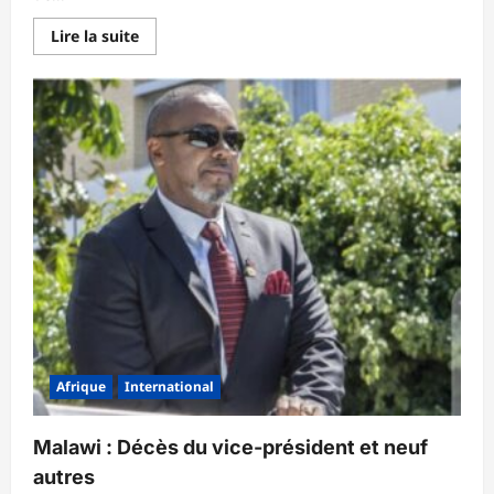
En
Lire la suite
savoir
plus
sur
Sénégal/
Économie
:
Le
gisement
de
pétrole
Sangomar
est
désormais
opérationnel
Afrique
International
Malawi : Décès du vice-président et neuf
autres