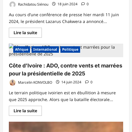
Rachidatou Siénou
18 juin 2024
0
Au cours d’une conférence de presse hier mardi 11 juin
2024, le président Lazarus Chakwera a annoncé...
En
Lire la suite
savoir
plus
sur
Malawi
Afrique
International
Politique
:
Décès
du
Côte d’Ivoire : ADO, contre vents et marrées
vice-
président
pour la présidentielle de 2025
et
neuf
autres
Marcelin KONVOLBO
14 juin 2024
0
Le terrain politique ivoirien est en ébullition à mesure
que 2025 approche. Alors que la bataille électorale...
En
Lire la suite
savoir
plus
sur
Côte
d’Ivoire :