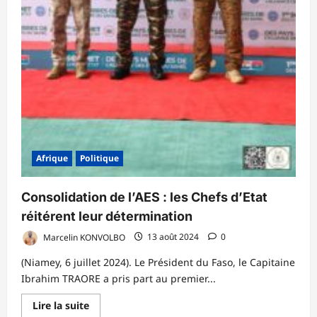
Afrique
Politique
Consolidation de l’AES : les Chefs d’Etat
réitérent leur détermination
Marcelin KONVOLBO
13 août 2024
0
(Niamey, 6 juillet 2024). Le Président du Faso, le Capitaine
Ibrahim TRAORE a pris part au premier...
En
Lire la suite
savoir