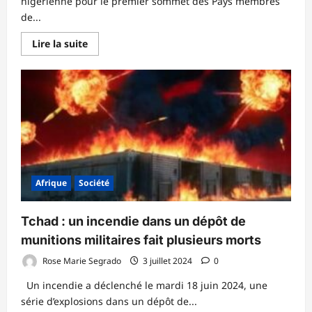
nigérienne pour le premier sommet des Pays membres
de...
En
Lire la suite
savoir
plus
sur
Conduite
de
la
Transition
:
les
Burkinabè
du
Niger
saluent
l’engagement
Afrique
Société
du
Capitaine
Ibrahim
TRAORE
Tchad : un incendie dans un dépôt de
munitions militaires fait plusieurs morts
Rose Marie Segrado
3 juillet 2024
0
Un incendie a déclenché le mardi 18 juin 2024, une
série d’explosions dans un dépôt de...