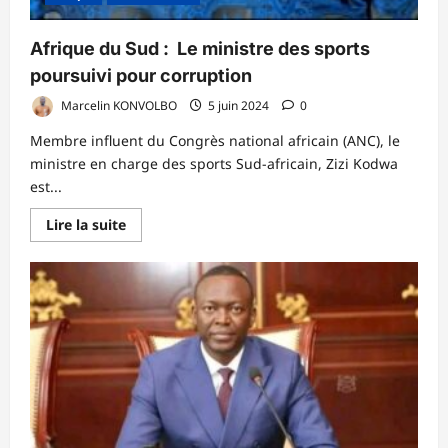
Afrique du Sud : Le ministre des sports
poursuivi pour corruption
Marcelin KONVOLBO
5 juin 2024
0
Membre influent du Congrès national africain (ANC), le
ministre en charge des sports Sud-africain, Zizi Kodwa
est...
En
Lire la suite
savoir
plus
sur
Afrique
du
Sud
:
Le
ministre
des
sports
poursuivi
pour
corruption