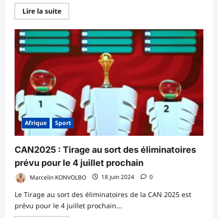
En
Lire la suite
savoir
plus
sur
Tchad
:
un
incendie
dans
un
dépôt
de
munitions
militaires
fait
plusieurs
morts
Afrique
Sport
CAN2025 : Tirage au sort des éliminatoires
prévu pour le 4 juillet prochain
Marcelin KONVOLBO
18 juin 2024
0
Le Tirage au sort des éliminatoires de la CAN 2025 est
prévu pour le 4 juillet prochain...