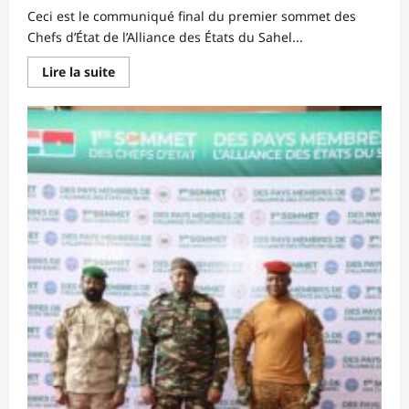
Ceci est le communiqué final du premier sommet des
Chefs d’État de l’Alliance des États du Sahel...
En
Lire la suite
savoir
plus
sur
Sommet
des
Chefs
d’État
de
l’AES
:
voici
les
grandes
décisions
qui
été
prises