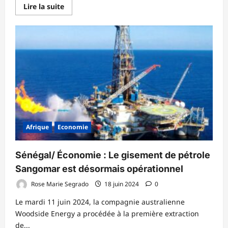
En
Lire la suite
savoir
plus
sur
CAN2025
:
Tirage
au
sort
des
éliminatoires
prévu
pour
le
4
juillet
prochain
Afrique
Economie
Sénégal/ Économie : Le gisement de pétrole
Sangomar est désormais opérationnel
Rose Marie Segrado
18 juin 2024
0
Le mardi 11 juin 2024, la compagnie australienne
Woodside Energy a procédée à la première extraction
de...