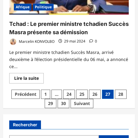
Afrique
Politique
Tchad : Le premier ministre tchadien Succès
Masra présente sa démission
Marcelin KONVOLBO
29 mai 2024
0
Le premier ministre tchadien Succès Masra, arrivé
deuxième à l’élection présidentielle du 06 mai, a annoncé
ce...
En
Lire la suite
savoir
plus
sur
Pagination
Précédent
1
…
24
25
26
27
28
Tchad :
Le
des
29
30
Suivant
premier
ministre
publications
tchadien
Succès
Masra
Rechercher
présente
sa
démission