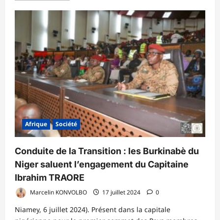
plus
sur
Consolidation
de
l’AES
:
les
Chefs
d’Etat
réitérent
leur
détermination
Afrique
Société
Conduite de la Transition : les Burkinabè du
Niger saluent l’engagement du Capitaine
Ibrahim TRAORE
Marcelin KONVOLBO
17 juillet 2024
0
Niamey, 6 juillet 2024). Présent dans la capitale