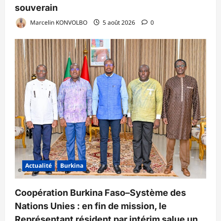
souverain
Marcelin KONVOLBO
5 août 2026
0
Actualité
Burkina
Coopération Burkina Faso–Système des
Nations Unies : en fin de mission, le
Représentant résident par intérim salue un