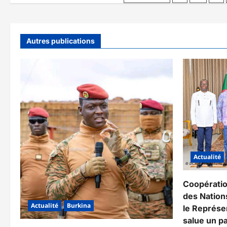
NOMINATION
des
DE
MONSEIGNEUR
publications
MICHAEL
CROTTY
NONCE
Autres publications
APOSTOLIQUE
AU
NIGERIA
Actualité
Coopérati
des Nations
Actualité
Burkina
le Représe
salue un pa