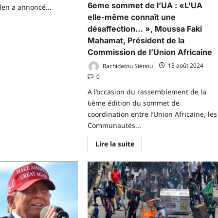
6eme sommet de l’UA : «L’UA
den a annoncé...
elle-même connaît une
désaffection… », Moussa Faki
voir
us
Mahamat, Président de la
r
Commission de l’Union Africaine
ésidentielle
x
Rachidatou Siénou
13 août 2024
ats
is:
0
e
den
A l’occasion du rassemblement de la
nonce
6ème édition du sommet de
ndidature
coordination entre l’Union Africaine, les
Communautés...
En
Lire la suite
savoir
plus
sur
6eme
sommet
de
l’UA
:
«L’UA
elle-