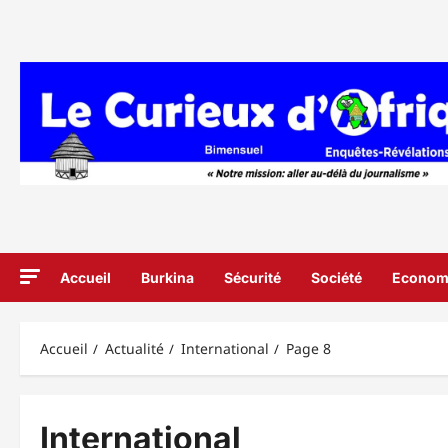
Aller
au
contenu
Accueil
Burkina
Sécurité
Société
Econom
Accueil
Actualité
International
Page 8
International