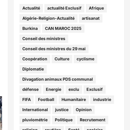
Actualité
actualité Exclusif
Afrique
Algérie-Religion-Actualité
artisanat
Burkina
CAN MAROC 2025
Conseil des ministres
Conseil des ministres du 29 mai
Coopération
Culture
cyclisme
Diplomatie
Divagation animaux PDS communal
défense
Energie
exclu
Exclusif
FIFA
Football
Humanitaire
industrie
International
justice
Opinion
pluviométrie
Politique
Recrutement
religion
routière
Santé
scolaire