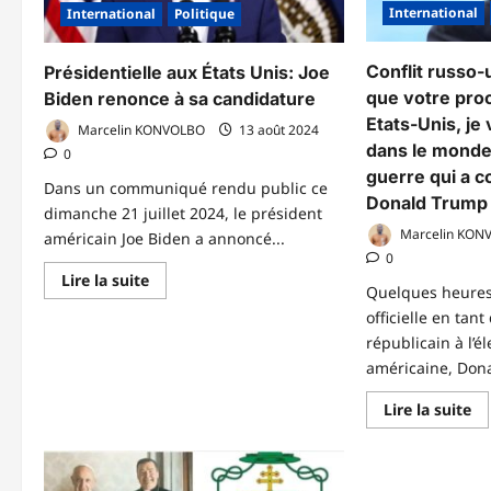
déchu
International
International
Politique
Mohamed
Bazoum
Conflit russo-
Présidentielle aux États Unis: Joe
que votre pro
Biden renonce à sa candidature
Etats-Unis, je 
Marcelin KONVOLBO
13 août 2024
dans le monde 
0
guerre qui a c
Dans un communiqué rendu public ce
Donald Trump
dimanche 21 juillet 2024, le président
Marcelin KON
américain Joe Biden a annoncé...
0
En
Lire la suite
Quelques heures 
savoir
plus
officielle en tan
sur
Présidentielle
républicain à l’é
aux
américaine, Dona
États
Unis:
Joe
En
Lire la suite
Biden
sa
renonce
pl
à
su
sa
Co
candidature
ru