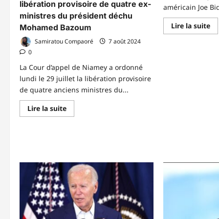
libération provisoire de quatre ex-
américain Joe Bi
ministres du président déchu
En
Lire la suite
Mohamed Bazoum
sa
pl
Samiratou Compaoré
7 août 2024
su
0
Pr
au
Ét
La Cour d’appel de Niamey a ordonné
Un
lundi le 29 juillet la libération provisoire
Jo
Bi
de quatre anciens ministres du...
re
à
sa
En
Lire la suite
ca
savoir
plus
sur
Niger:
la
justice
ordonne
la
libération
provisoire
de
quatre
ex-
ministres
du
président