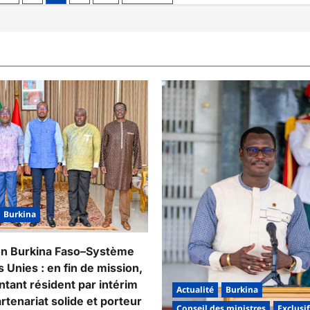
Burkina
on Burkina Faso–Système
 Unies : en fin de mission,
ntant résident par intérim
Actualité
Burkina
rtenariat solide et porteur
Conseil des ministres
Exclusif