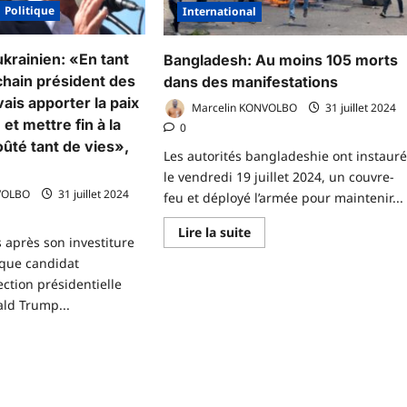
même
Politique
International
connaît
une
désaffection…
»,
ukrainien: «En tant
Bangladesh: Au moins 105 morts
Moussa
Faki
chain président des
dans des manifestations
Mahamat,
Président
vais apporter la paix
Marcelin KONVOLBO
31 juillet 2024
de
et mettre fin à la
la
0
Commission
oûté tant de vies»,
de
Les autorités bangladeshie ont instaur
l’Union
le vendredi 19 juillet 2024, un couvre-
Africaine
VOLBO
31 juillet 2024
feu et déployé l’armée pour maintenir...
En
Lire la suite
après son investiture
savoir
plus
t que candidat
sur
Bangladesh:
lection présidentielle
Au
ld Trump...
moins
105
morts
dans
voir
des
us
manifestations
r
nflit
sso-