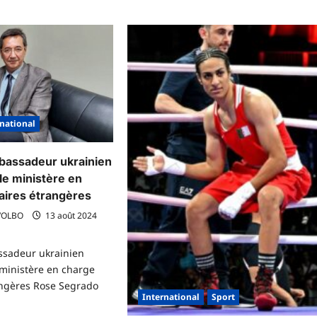
rnational
mbassadeur ukrainien
le ministère en
aires étrangères
VOLBO
13 août 2024
ssadeur ukrainien
ministère en charge
angères Rose Segrado
International
Sport