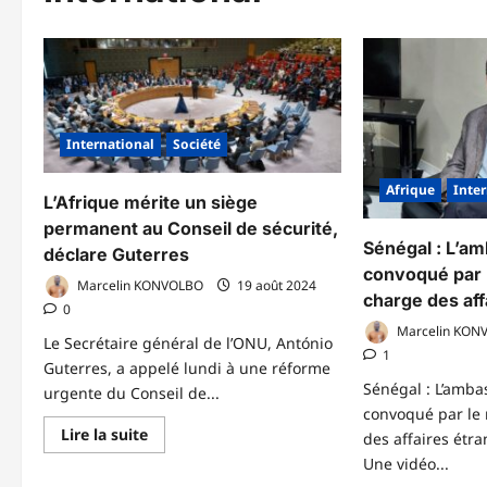
International
Société
Afrique
Inte
L’Afrique mérite un siège
permanent au Conseil de sécurité,
Sénégal : L’a
déclare Guterres
convoqué par 
Marcelin KONVOLBO
19 août 2024
charge des aff
0
Marcelin KON
Le Secrétaire général de l’ONU, António
1
Guterres, a appelé lundi à une réforme
Sénégal : L’amba
urgente du Conseil de...
convoqué par le 
En
Lire la suite
des affaires étr
savoir
plus
Une vidéo...
sur