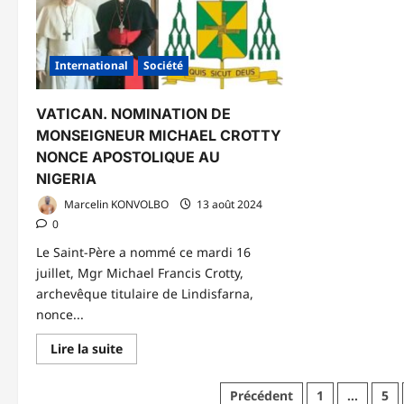
uk
«E
ta
qu
vo
International
Société
pr
pr
de
Et
VATICAN. NOMINATION DE
Un
je
MONSEIGNEUR MICHAEL CROTTY
va
NONCE APOSTOLIQUE AU
ap
la
NIGERIA
pa
da
Marcelin KONVOLBO
13 août 2024
le
m
0
et
me
Le Saint-Père a nommé ce mardi 16
fi
à
juillet, Mgr Michael Francis Crotty,
la
archevêque titulaire de Lindisfarna,
gu
qu
nonce...
a
co
En
ta
Lire la suite
savoir
de
plus
vi
sur
Do
Pagination
Précédent
1
…
5
VATICAN.
Tr