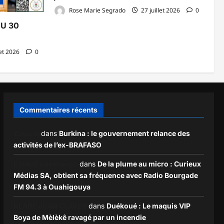
Rose Marie Segrado
27 juillet 2026
0
DU 30
let 2026
0
Commentaires récents
Zakaria
dans
Burkina : le gouvernement relance des
activités de l’ex-BRAFASO
Ezekiel ouédraogo
dans
De la plume au micro : Curieux
Médias SA, obtient sa fréquence avec Radio Bourgade
FM 94.3 à Ouahigouya
KLADE JEAN CLAVER
dans
Duékoué : Le maquis VIP
Boya de Mèlèkê ravagé par un incendie