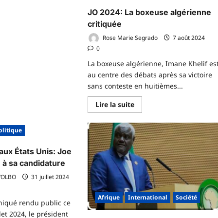
JO 2024: La boxeuse algérienne
voir
us
critiquée
r
négal
Rose Marie Segrado
7 août 2024
ambassadeur
0
rainien
nvoqué
La boxeuse algérienne, Imane Khelif es
r
au centre des débats après sa victoire
nistère
sans conteste en huitièmes...
arge
s
En
Lire la suite
faires
savoir
rangères
plus
sur
olitique
JO
2024:
La
 aux États Unis: Joe
boxeuse
algérienne
 à sa candidature
critiquée
VOLBO
31 juillet 2024
Afrique
International
Société
iqué rendu public ce
et 2024, le président