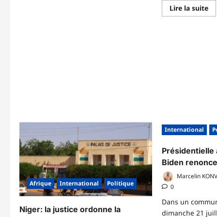
L’Afrique
En
Lire la suite
mérite
sa
un
pl
siège
su
permanent
Sé
au
:
Conseil
L’
de
uk
sécurité,
co
déclare
pa
Guterres
le
mi
en
ch
de
af
ét
International
P
Présidentielle
Biden renonce
Marcelin KON
Afrique
International
Politique
0
Dans un commun
Niger: la justice ordonne la
dimanche 21 juill