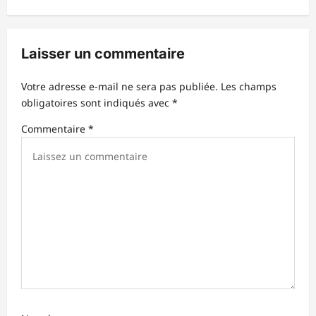
t
i
Laisser un commentaire
o
n
Votre adresse e-mail ne sera pas publiée.
Les champs
d
obligatoires sont indiqués avec
*
’
Commentaire
*
a
r
t
i
c
l
e