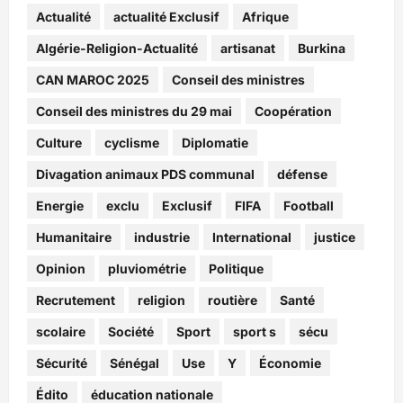
Actualité
actualité Exclusif
Afrique
Algérie-Religion-Actualité
artisanat
Burkina
CAN MAROC 2025
Conseil des ministres
Conseil des ministres du 29 mai
Coopération
Culture
cyclisme
Diplomatie
Divagation animaux PDS communal
défense
Energie
exclu
Exclusif
FIFA
Football
Humanitaire
industrie
International
justice
Opinion
pluviométrie
Politique
Recrutement
religion
routière
Santé
scolaire
Société
Sport
sport s
sécu
Sécurité
Sénégal
Use
Y
Économie
Édito
éducation nationale