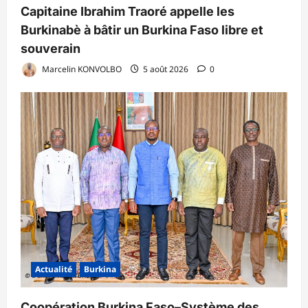
Capitaine Ibrahim Traoré appelle les
Burkinabè à bâtir un Burkina Faso libre et
souverain
Marcelin KONVOLBO
5 août 2026
0
Actualité
Burkina
Coopération Burkina Faso–Système des