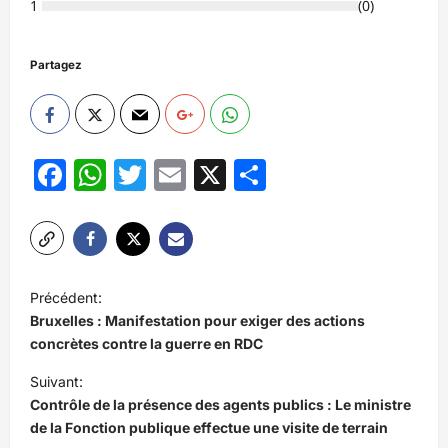
1
(
0
)
Partagez
Facebook
WhatsApp
Twitter
Email
X
Partager
N
Précédent:
a
Bruxelles : Manifestation pour exiger des actions
v
concrètes contre la guerre en RDC
i
Suivant:
Contrôle de la présence des agents publics : Le ministre
g
de la Fonction publique effectue une visite de terrain
a