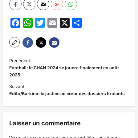
Facebook
WhatsApp
Twitter
Email
X
Partager
N
Précédent:
a
Football: le CHAN 2024 se jouera finalement en août
v
2025
i
Suivant:
Edito/Burkina: la justice au cœur des dossiers brulants
g
a
t
Laisser un commentaire
i
o
Votre adresse e-mail ne sera pas publiée.
Les champs