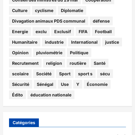
Culture
cyclisme
Diplomatie
Divagation animaux PDS communal
défense
Energie
exclu
Exclusif
FIFA
Football
Humanitaire
industrie
International
justice
Opinion
pluviométrie
Politique
Recrutement
religion
routière
Santé
scolaire
Société
Sport
sport s
sécu
Sécurité
Sénégal
Use
Y
Économie
Édito
éducation nationale
Catégories