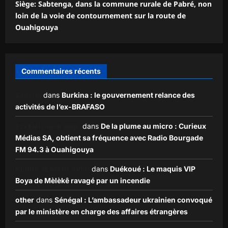
Siège: Sabtenga, dans la commune rurale de Pabré, non
loin de la voie de contournement sur la route de
Ouahigouya
Commentaires récents
Zakaria
dans
Burkina : le gouvernement relance des
activités de l’ex-BRAFASO
Ezekiel ouédraogo
dans
De la plume au micro : Curieux
Médias SA, obtient sa fréquence avec Radio Bourgade
FM 94.3 à Ouahigouya
KLADE JEAN CLAVER
dans
Duékoué : Le maquis VIP
Boya de Mèlèkê ravagé par un incendie
other
dans
Sénégal : L’ambassadeur ukrainien convoqué
par le ministère en charge des affaires étrangères