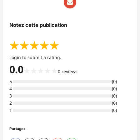
Notez cette publication
★
★
★
★
★
Login to submit a rating.
0.0
★
★
★
★
★
0
reviews
5
(
0
)
4
(
0
)
3
(
0
)
2
(
0
)
1
(
0
)
Partagez