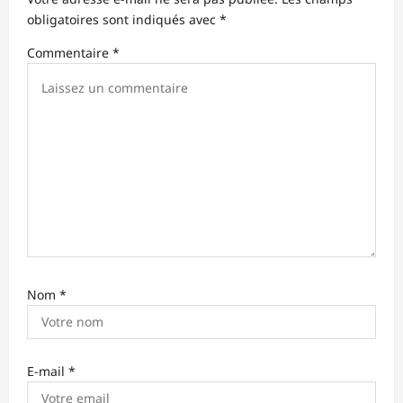
n
obligatoires sont indiqués avec
*
d
Commentaire
*
’
a
r
t
i
c
l
e
Nom
*
E-mail
*