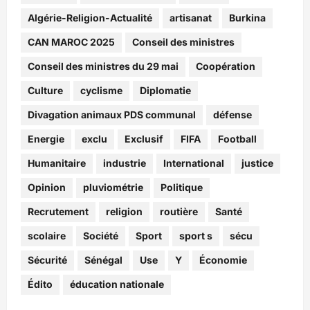
Algérie-Religion-Actualité
artisanat
Burkina
CAN MAROC 2025
Conseil des ministres
Conseil des ministres du 29 mai
Coopération
Culture
cyclisme
Diplomatie
Divagation animaux PDS communal
défense
Energie
exclu
Exclusif
FIFA
Football
Humanitaire
industrie
International
justice
Opinion
pluviométrie
Politique
Recrutement
religion
routière
Santé
scolaire
Société
Sport
sport s
sécu
Sécurité
Sénégal
Use
Y
Économie
Édito
éducation nationale