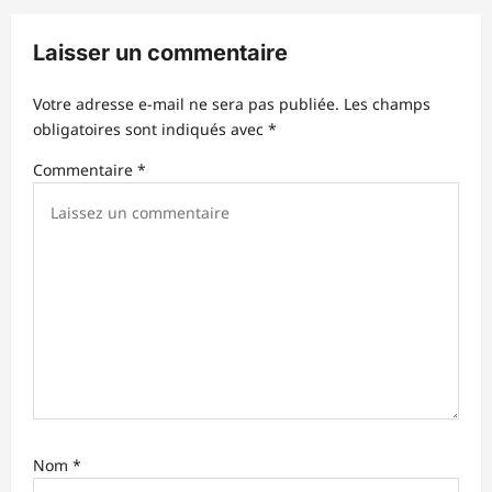
i
Laisser un commentaire
o
n
Votre adresse e-mail ne sera pas publiée.
Les champs
d
obligatoires sont indiqués avec
*
’
Commentaire
*
a
r
t
i
c
l
e
Nom
*