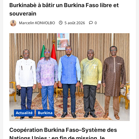
Burkinabè à bâtir un Burkina Faso libre et
souverain
Marcelin KONVOLBO
5 août 2026
0
Actualité
Burkina
Coopération Burkina Faso–Système des
Nations Unies : en fin de mission, le