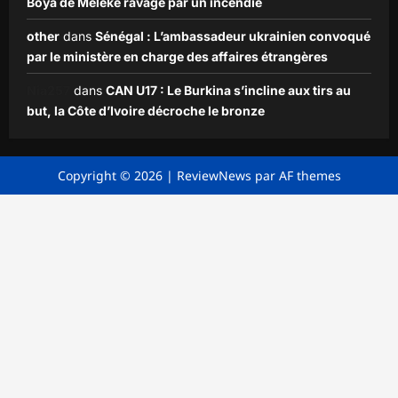
Boya de Mèlèkê ravagé par un incendie
other
dans
Sénégal : L’ambassadeur ukrainien convoqué
par le ministère en charge des affaires étrangères
Nia257
dans
CAN U17 : Le Burkina s’incline aux tirs au
but, la Côte d’Ivoire décroche le bronze
Copyright © 2026
|
ReviewNews
par AF themes