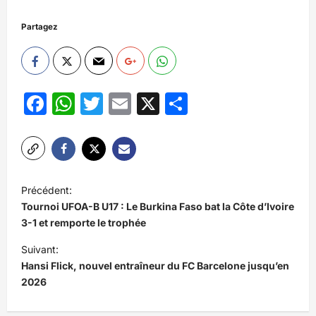
Partagez
Facebook
WhatsApp
Twitter
Email
X
Partager
N
Précédent:
a
Tournoi UFOA-B U17 : Le Burkina Faso bat la Côte d’Ivoire
v
3-1 et remporte le trophée
i
Suivant:
Hansi Flick, nouvel entraîneur du FC Barcelone jusqu’en
g
2026
a
t