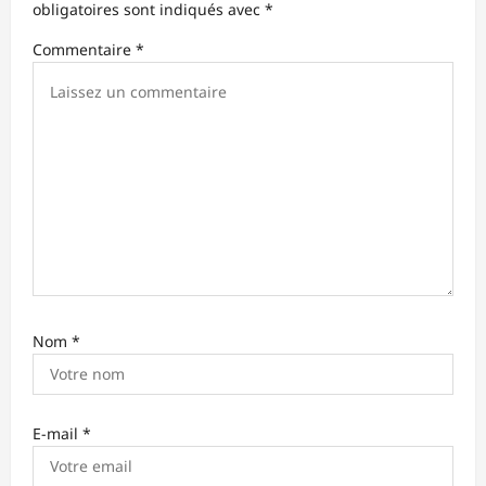
obligatoires sont indiqués avec
*
’
Commentaire
*
a
r
t
i
c
l
e
Nom
*
E-mail
*