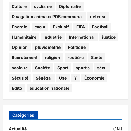
Culture
cyclisme
Diplomatie
Divagation animaux PDS communal
défense
Energie
exclu
Exclusif
FIFA
Football
Humanitaire
industrie
International
justice
Opinion
pluviométrie
Politique
Recrutement
religion
routière
Santé
scolaire
Société
Sport
sport s
sécu
Sécurité
Sénégal
Use
Y
Économie
Édito
éducation nationale
Catégories
Actualité
(114)