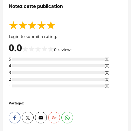
Notez cette publication
★
★
★
★
★
Login to submit a rating.
0.0
★
★
★
★
★
0
reviews
5
(
0
)
4
(
0
)
3
(
0
)
2
(
0
)
1
(
0
)
Partagez