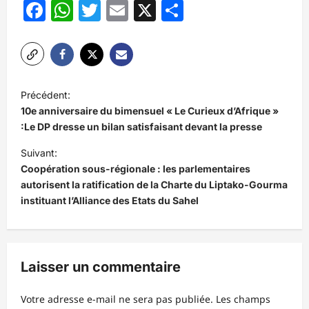
Facebook
WhatsApp
Twitter
Email
X
Partager
N
Précédent:
a
10e anniversaire du bimensuel « Le Curieux d’Afrique »
v
:Le DP dresse un bilan satisfaisant devant la presse
i
Suivant:
Coopération sous-régionale : les parlementaires
g
autorisent la ratification de la Charte du Liptako-Gourma
a
instituant l’Alliance des Etats du Sahel
t
i
o
Laisser un commentaire
n
d
Votre adresse e-mail ne sera pas publiée.
Les champs