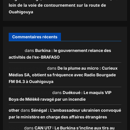
loin de la voie de contournement sur la route de
Ouahigouya
Commentaires récents
Zakaria
dans
Burkina : le gouvernement relance des
activités de l’ex-BRAFASO
Ezekiel ouédraogo
dans
De la plume au micro : Curieux
Médias SA, obtient sa fréquence avec Radio Bourgade
FM 94.3 à Ouahigouya
KLADE JEAN CLAVER
dans
Duékoué : Le maquis VIP
Boya de Mèlèkê ravagé par un incendie
other
dans
Sénégal : L’ambassadeur ukrainien convoqué
par le ministère en charge des affaires étrangères
Nia257
dans
CAN U17 : Le Burkina s’incline aux tirs au