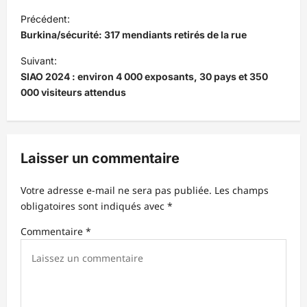
N
Précédent:
a
Burkina/sécurité: 317 mendiants retirés de la rue
v
Suivant:
i
SIAO 2024 : environ 4 000 exposants, 30 pays et 350
000 visiteurs attendus
g
a
t
Laisser un commentaire
i
o
Votre adresse e-mail ne sera pas publiée.
Les champs
n
obligatoires sont indiqués avec
*
d
Commentaire
*
’
a
r