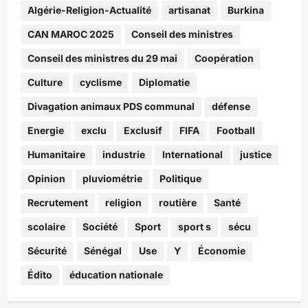
Algérie-Religion-Actualité
artisanat
Burkina
CAN MAROC 2025
Conseil des ministres
Conseil des ministres du 29 mai
Coopération
Culture
cyclisme
Diplomatie
Divagation animaux PDS communal
défense
Energie
exclu
Exclusif
FIFA
Football
Humanitaire
industrie
International
justice
Opinion
pluviométrie
Politique
Recrutement
religion
routière
Santé
scolaire
Société
Sport
sport s
sécu
Sécurité
Sénégal
Use
Y
Économie
Édito
éducation nationale