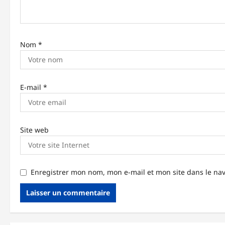
r
t
Nom
*
i
c
l
E-mail
*
e
Site web
Enregistrer mon nom, mon e-mail et mon site dans le n