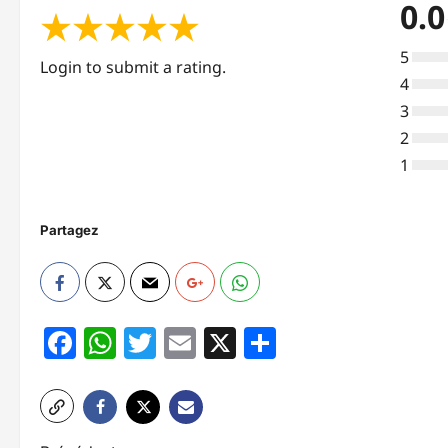
0.0
★
★
★
★
★
5
Login to submit a rating.
4
3
2
1
Partagez
Facebook
WhatsApp
Twitter
Email
X
Partager