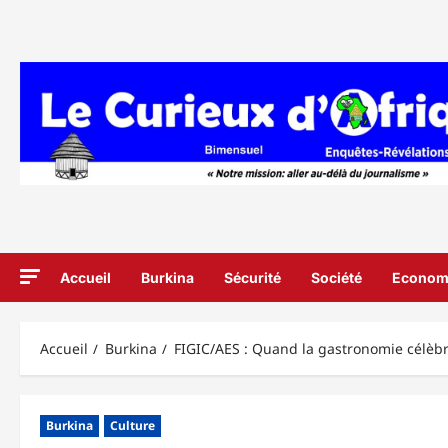
Aller
au
contenu
Accueil
Burkina
Sécurité
Société
Econom
Accueil
Burkina
FIGIC/AES : Quand la gastronomie célèbre
Burkina
Culture