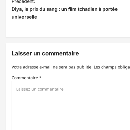
N
Précédent:
Diya, le prix du sang : un film tchadien à portée
a
universelle
v
i
g
Laisser un commentaire
a
t
Votre adresse e-mail ne sera pas publiée.
Les champs obliga
i
Commentaire
*
o
n
d
’
a