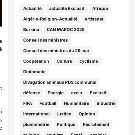
Actualité
actualité Exclusif
Afrique
Algérie-Religion-Actualité
artisanat
Burkina
CAN MAROC 2025
Conseil des ministres
e
à
Conseil des ministres du 29 mai
Coopération
Culture
cyclisme
Diplomatie
Divagation animaux PDS communal
t
défense
Energie
exclu
Exclusif
FIFA
Football
Humanitaire
industrie
a
International
justice
Opinion
s
pluviométrie
Politique
Recrutement
e
religion
routière
Santé
scolaire