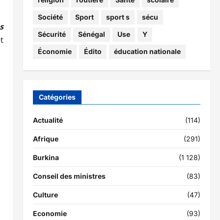
Société
Sport
sport s
sécu
s
Sécurité
Sénégal
Use
Y
t
Économie
Édito
éducation nationale
Catégories
Actualité
(114)
Afrique
(291)
Burkina
(1 128)
Conseil des ministres
(83)
Culture
(47)
Economie
(93)