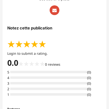
Notez cette publication
★
★
★
★
★
Login to submit a rating.
0.0
★
★
★
★
★
0
reviews
5
(
0
)
4
(
0
)
3
(
0
)
2
(
0
)
1
(
0
)
Partagez