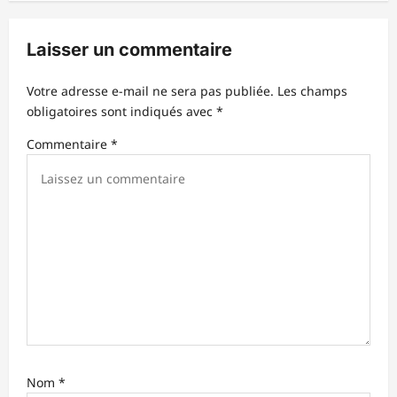
o
n
Laisser un commentaire
d
Votre adresse e-mail ne sera pas publiée.
Les champs
’
obligatoires sont indiqués avec
*
a
Commentaire
*
r
t
i
c
l
e
Nom
*