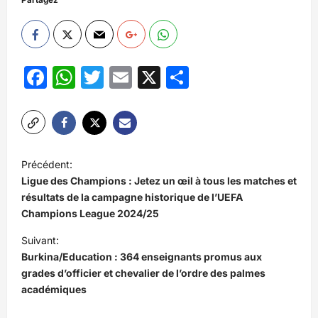
Facebook
WhatsApp
Twitter
Email
X
Partager
N
Précédent:
a
Ligue des Champions : Jetez un œil à tous les matches et
v
résultats de la campagne historique de l’UEFA
Champions League 2024/25
i
Suivant:
g
Burkina/Education : 364 enseignants promus aux
a
grades d’officier et chevalier de l’ordre des palmes
t
académiques
i