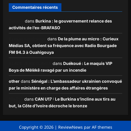
Commentaires récents
Zakaria
dans
Burkina : le gouvernement relance des
activités de l’ex-BRAFASO
Ezekiel ouédraogo
dans
De la plume au micro : Curieux
Médias SA, obtient sa fréquence avec Radio Bourgade
FM 94.3 à Ouahigouya
KLADE JEAN CLAVER
dans
Duékoué : Le maquis VIP
Boya de Mèlèkê ravagé par un incendie
other
dans
Sénégal : L’ambassadeur ukrainien convoqué
par le ministère en charge des affaires étrangères
Nia257
dans
CAN U17 : Le Burkina s’incline aux tirs au
but, la Côte d’Ivoire décroche le bronze
Copyright © 2026
|
ReviewNews
par AF themes