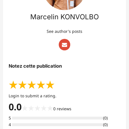
Marcelin KONVOLBO
See author's posts
Notez cette publication
★
★
★
★
★
Login to submit a rating.
0.0
★
★
★
★
★
0
reviews
5
(
0
)
4
(
0
)