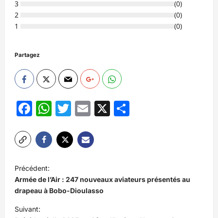
3
(
0
)
2
(
0
)
1
(
0
)
Partagez
Facebook
WhatsApp
Twitter
Email
X
Partager
N
Précédent:
a
Armée de l’Air : 247 nouveaux aviateurs présentés au
v
drapeau à Bobo-Dioulasso
i
Suivant: