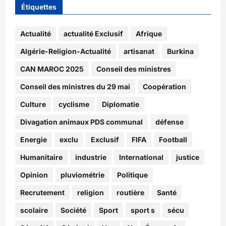
Étiquettes
Actualité
actualité Exclusif
Afrique
Algérie-Religion-Actualité
artisanat
Burkina
CAN MAROC 2025
Conseil des ministres
Conseil des ministres du 29 mai
Coopération
Culture
cyclisme
Diplomatie
Divagation animaux PDS communal
défense
Energie
exclu
Exclusif
FIFA
Football
Humanitaire
industrie
International
justice
Opinion
pluviométrie
Politique
Recrutement
religion
routière
Santé
scolaire
Société
Sport
sport s
sécu