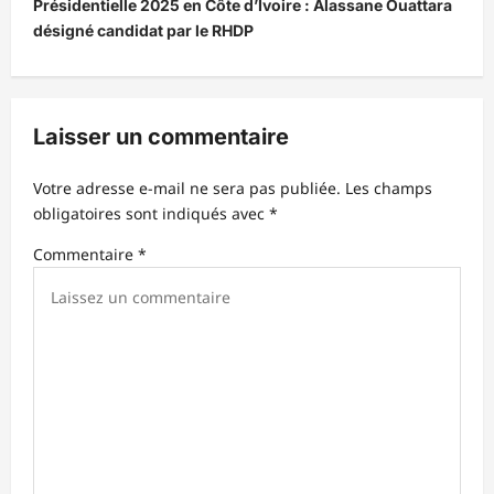
Présidentielle 2025 en Côte d’Ivoire : Alassane Ouattara
g
désigné candidat par le RHDP
a
t
i
Laisser un commentaire
o
n
Votre adresse e-mail ne sera pas publiée.
Les champs
d
obligatoires sont indiqués avec
*
’
Commentaire
*
a
r
t
i
c
l
e