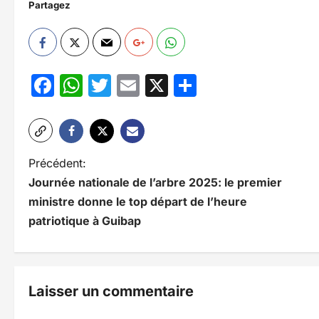
Partagez
Facebook
WhatsApp
Twitter
Email
X
Partager
N
Précédent:
Journée nationale de l’arbre 2025: le premier
a
ministre donne le top départ de l’heure
v
patriotique à Guibap
i
g
Laisser un commentaire
a