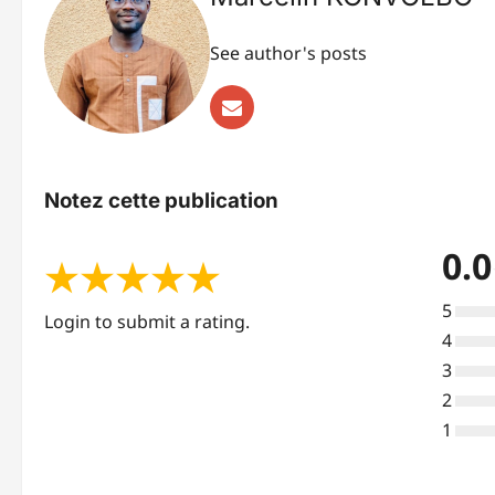
See author's posts
Notez cette publication
0.0
★
★
★
★
★
5
Login to submit a rating.
4
3
2
1