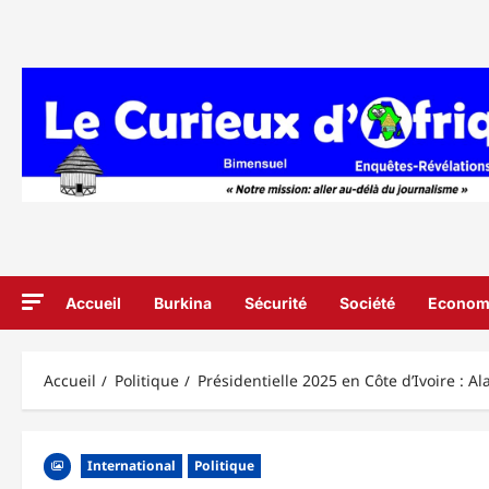
Aller
au
contenu
Accueil
Burkina
Sécurité
Société
Econom
Accueil
Politique
Présidentielle 2025 en Côte d’Ivoire : 
International
Politique