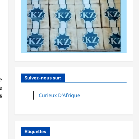
Suivez-nous sur:
e
e
Curieux D'Afrique
é
Étiquettes