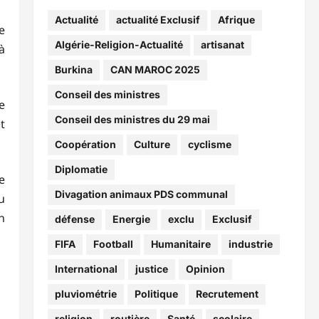
Actualité
actualité Exclusif
Afrique
e
Algérie-Religion-Actualité
artisanat
à
Burkina
CAN MAROC 2025
Conseil des ministres
e
Conseil des ministres du 29 mai
t
Coopération
Culture
cyclisme
Diplomatie
e
Divagation animaux PDS communal
u
n
défense
Energie
exclu
Exclusif
FIFA
Football
Humanitaire
industrie
International
justice
Opinion
pluviométrie
Politique
Recrutement
religion
routière
Santé
scolaire