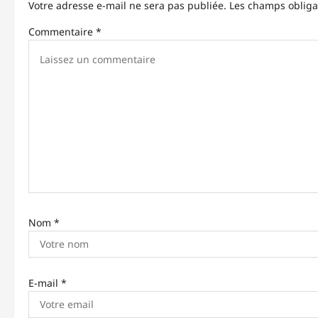
t
Votre adresse e-mail ne sera pas publiée.
Les champs obliga
i
Commentaire
*
o
n
d
’
a
r
t
Nom
*
i
c
l
E-mail
*
e