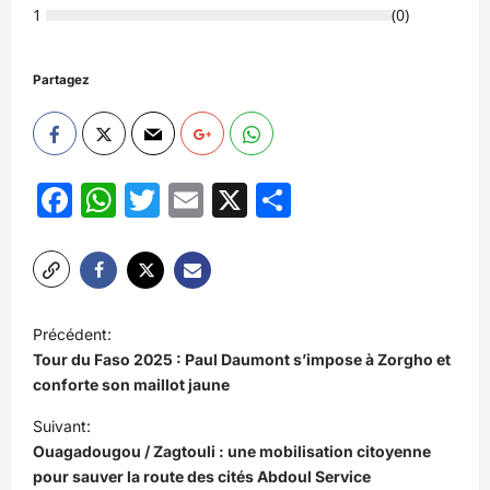
1
(
0
)
Partagez
Facebook
WhatsApp
Twitter
Email
X
Partager
N
Précédent:
a
Tour du Faso 2025 : Paul Daumont s’impose à Zorgho et
v
conforte son maillot jaune
i
Suivant:
Ouagadougou / Zagtouli : une mobilisation citoyenne
g
pour sauver la route des cités Abdoul Service