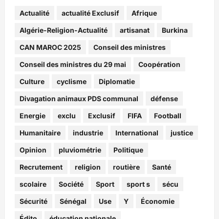
Actualité
actualité Exclusif
Afrique
Algérie-Religion-Actualité
artisanat
Burkina
CAN MAROC 2025
Conseil des ministres
Conseil des ministres du 29 mai
Coopération
Culture
cyclisme
Diplomatie
Divagation animaux PDS communal
défense
Energie
exclu
Exclusif
FIFA
Football
Humanitaire
industrie
International
justice
Opinion
pluviométrie
Politique
Recrutement
religion
routière
Santé
scolaire
Société
Sport
sport s
sécu
Sécurité
Sénégal
Use
Y
Économie
Édito
éducation nationale