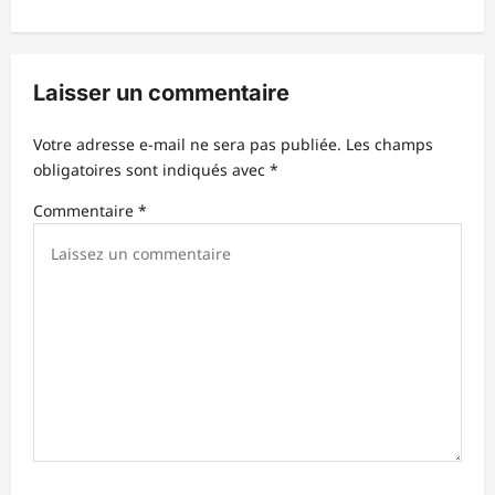
a
t
i
Laisser un commentaire
o
n
Votre adresse e-mail ne sera pas publiée.
Les champs
d
obligatoires sont indiqués avec
*
’
Commentaire
*
a
r
t
i
c
l
e