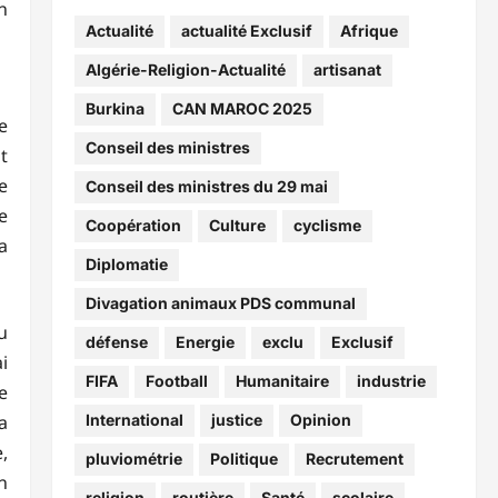
n
Actualité
actualité Exclusif
Afrique
Algérie-Religion-Actualité
artisanat
Burkina
CAN MAROC 2025
e
Conseil des ministres
t
e
Conseil des ministres du 29 mai
e
Coopération
Culture
cyclisme
a
Diplomatie
Divagation animaux PDS communal
u
défense
Energie
exclu
Exclusif
i
FIFA
Football
Humanitaire
industrie
e
a
International
justice
Opinion
,
pluviométrie
Politique
Recrutement
n
religion
routière
Santé
scolaire