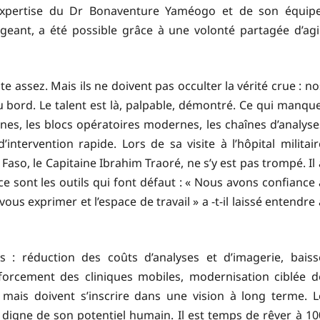
’expertise du Dr Bonaventure Yaméogo et de son équipe
geant, a été possible grâce à une volonté partagée d’agir
e assez. Mais ils ne doivent pas occulter la vérité crue : no
 bord. Le talent est là, palpable, démontré. Ce qui manque
gnes, les blocs opératoires modernes, les chaînes d’analyse
intervention rapide. Lors de sa visite à l’hôpital militair
aso, le Capitaine Ibrahim Traoré, ne s’y est pas trompé. Il 
e sont les outils qui font défaut : « Nous avons confiance 
s exprimer et l’espace de travail » a -t-il laissé entendre 
: réduction des coûts d’analyses et d’imagerie, baiss
forcement des cliniques mobiles, modernisation ciblée d
, mais doivent s’inscrire dans une vision à long terme. L
igne de son potentiel humain. Il est temps de rêver à 10