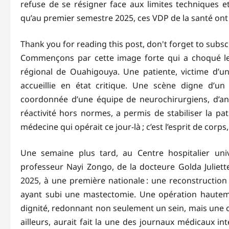
refuse de se résigner face aux limites techniques e
qu’au premier semestre 2025, ces VDP de la santé ont
Thank you for reading this post, don't forget to subsc
Commençons par cette image forte qui a choqué les s
régional de Ouahigouya. Une patiente, victime d’un
accueillie en état critique. Une scène digne d’un r
coordonnée d’une équipe de neurochirurgiens, d’ane
réactivité hors normes, a permis de stabiliser la pa
médecine qui opérait ce jour-là ; c’est l’esprit de corps,
Une semaine plus tard, au Centre hospitalier un
professeur Nayi Zongo, de la docteure Golda Juliet
2025, à une première nationale : une reconstructio
ayant subi une mastectomie. Une opération hautemen
dignité, redonnant non seulement un sein, mais une co
ailleurs, aurait fait la une des journaux médicaux in