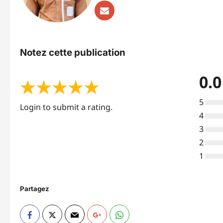
Notez cette publication
0.0
★
★
★
★
★
5
Login to submit a rating.
4
3
2
1
Partagez