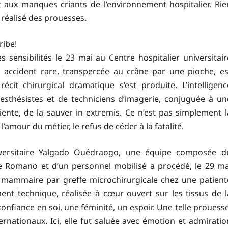
t aux manques criants de l’environnement hospitalier. Rie
 réalisé des prouesses.
ribe!
ensibilités le 23 mai au Centre hospitalier universitair
 accident rare, transpercée au crâne par une pioche, es
écit chirurgical dramatique s’est produite. L’intelligenc
sthésistes et de techniciens d’imagerie, conjuguée à un
tiente, de la sauver in extremis. Ce n’est pas simplement l
 l’amour du métier, le refus de céder à la fatalité.
iversitaire Yalgado Ouédraogo, une équipe composée d
te Romano et d’un personnel mobilisé a procédé, le 29 ma
n mammaire par greffe microchirurgicale chez une patient
t technique, réalisée à cœur ouvert sur les tissus de l
nfiance en soi, une féminité, un espoir. Une telle prouesse
ternationaux. Ici, elle fut saluée avec émotion et admiratio