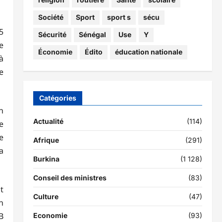
Société
Sport
sport s
sécu
5
Sécurité
Sénégal
Use
Y
e
Économie
Édito
éducation nationale
à
e
Catégories
n
Actualité
(114)
e
e
Afrique
(291)
a
Burkina
(1 128)
Conseil des ministres
(83)
t
Culture
(47)
n
B
Economie
(93)