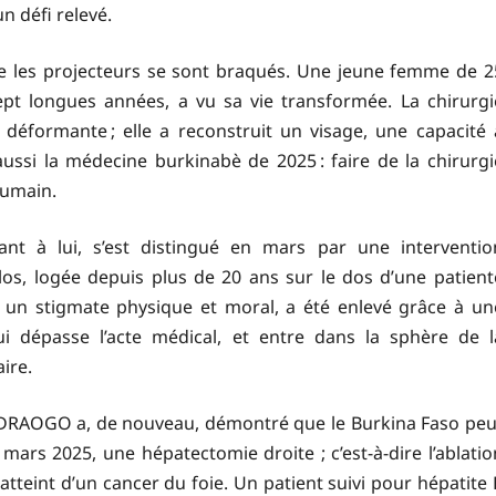
n défi relevé.
ue les projecteurs se sont braqués. Une jeune femme de 2
pt longues années, a vu sa vie transformée. La chirurgi
déformante ; elle a reconstruit un visage, une capacité 
a aussi la médecine burkinabè de 2025 : faire de la chirurgi
humain.
nt à lui, s’est distingué en mars par une interventio
ilos, logée depuis plus de 20 ans sur le dos d’une patient
 un stigmate physique et moral, a été enlevé grâce à un
ui dépasse l’acte médical, et entre dans la sphère de l
ire.
OUEDRAOGO a, de nouveau, démontré que le Burkina Faso peu
4 mars 2025, une hépatectomie droite ; c’est-à-dire l’ablatio
 atteint d’un cancer du foie. Un patient suivi pour hépatite 