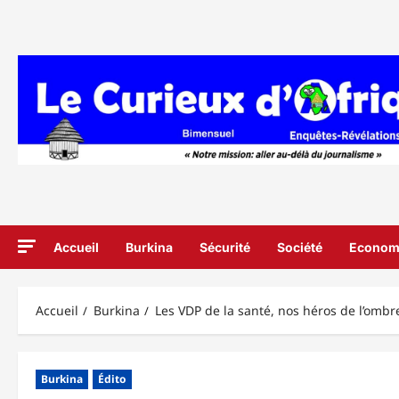
Aller
au
contenu
Accueil
Burkina
Sécurité
Société
Econom
Accueil
Burkina
Les VDP de la santé, nos héros de l’ombr
Burkina
Édito