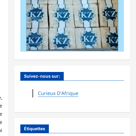
Suivez-nous sur:
Curieux D'Afrique
,
e
e
e
Étiquettes
i