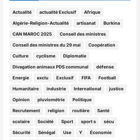
Actualité
actualité Exclusif
Afrique
Algérie-Religion-Actualité
artisanat
Burkina
CAN MAROC 2025
Conseil des ministres
Conseil des ministres du 29 mai
Coopération
Culture
cyclisme
Diplomatie
Divagation animaux PDS communal
défense
Energie
exclu
Exclusif
FIFA
Football
Humanitaire
industrie
International
justice
Opinion
pluviométrie
Politique
Recrutement
religion
routière
Santé
scolaire
Société
Sport
sport s
sécu
Sécurité
Sénégal
Use
Y
Économie