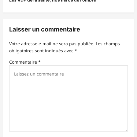
g
a
t
Laisser un commentaire
i
o
Votre adresse e-mail ne sera pas publiée.
Les champs
n
obligatoires sont indiqués avec
*
d
Commentaire
*
’
a
r
t
i
c
l
e