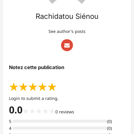
Rachidatou Siénou
See author's posts
Notez cette publication
★
★
★
★
★
Login to submit a rating.
0.0
★
★
★
★
★
0
reviews
5
(
0
)
4
(
0
)