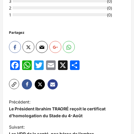
3
(
0
)
2
(
0
)
1
(
0
)
Partagez
Facebook
WhatsApp
Twitter
Email
X
Partager
N
Précédent:
a
Le Président Ibrahim TRAORÉ reçoit le certificat
v
d’homologation du Stade du 4-Août
i
Suivant:
Les VDP de la santé, nos héros de l’ombre