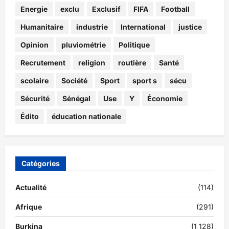
Energie
exclu
Exclusif
FIFA
Football
Humanitaire
industrie
International
justice
Opinion
pluviométrie
Politique
Recrutement
religion
routière
Santé
scolaire
Société
Sport
sport s
sécu
Sécurité
Sénégal
Use
Y
Économie
Édito
éducation nationale
Catégories
Actualité
(114)
Afrique
(291)
Burkina
(1 128)