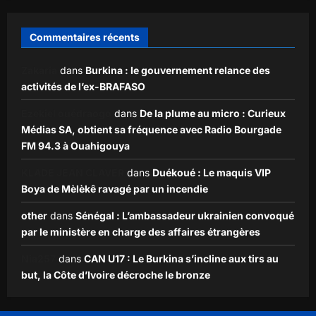
Commentaires récents
Zakaria
dans
Burkina : le gouvernement relance des
activités de l’ex-BRAFASO
Ezekiel ouédraogo
dans
De la plume au micro : Curieux
Médias SA, obtient sa fréquence avec Radio Bourgade
FM 94.3 à Ouahigouya
KLADE JEAN CLAVER
dans
Duékoué : Le maquis VIP
Boya de Mèlèkê ravagé par un incendie
other
dans
Sénégal : L’ambassadeur ukrainien convoqué
par le ministère en charge des affaires étrangères
Nia257
dans
CAN U17 : Le Burkina s’incline aux tirs au
but, la Côte d’Ivoire décroche le bronze