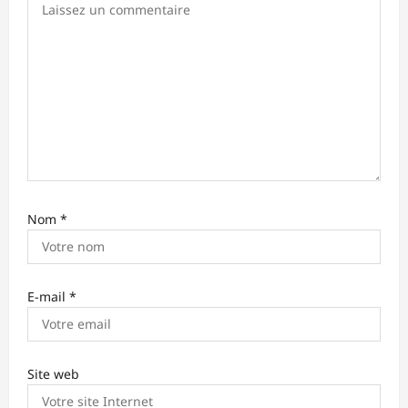
a
r
t
i
c
l
e
Nom
*
E-mail
*
Site web