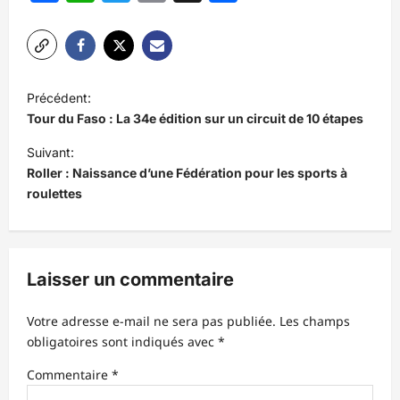
N
Précédent:
a
Tour du Faso : La 34e édition sur un circuit de 10 étapes
v
Suivant:
i
Roller : Naissance d’une Fédération pour les sports à
roulettes
g
a
t
Laisser un commentaire
i
o
Votre adresse e-mail ne sera pas publiée.
Les champs
n
obligatoires sont indiqués avec
*
d
Commentaire
*
’