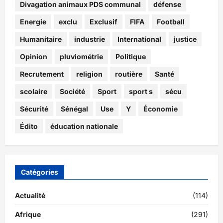
Divagation animaux PDS communal
défense
Energie
exclu
Exclusif
FIFA
Football
Humanitaire
industrie
International
justice
Opinion
pluviométrie
Politique
Recrutement
religion
routière
Santé
scolaire
Société
Sport
sport s
sécu
Sécurité
Sénégal
Use
Y
Économie
Édito
éducation nationale
Catégories
Actualité
(114)
Afrique
(291)