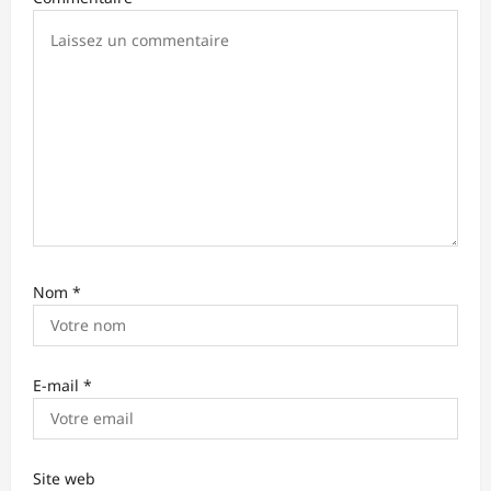
d
’
a
r
t
i
c
l
e
Nom
*
E-mail
*
Site web