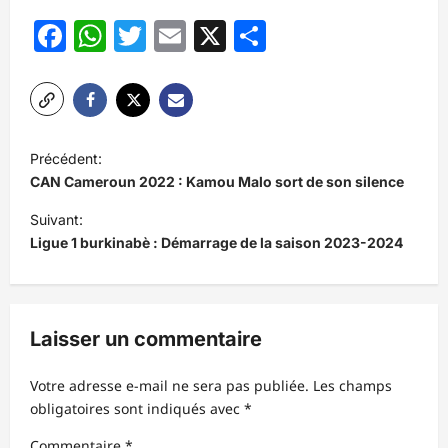
Facebook
WhatsApp
Twitter
Email
X
Partager
N
Précédent:
a
CAN Cameroun 2022 : Kamou Malo sort de son silence
v
Suivant:
i
Ligue 1 burkinabè : Démarrage de la saison 2023-2024
g
a
t
Laisser un commentaire
i
Votre adresse e-mail ne sera pas publiée.
Les champs
o
obligatoires sont indiqués avec
*
n
Commentaire
*