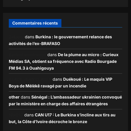
Commentaires récents
Zakaria
dans
Burkina : le gouvernement relance des
activités de l’ex-BRAFASO
Ezekiel ouédraogo
dans
De la plume au micro : Curieux
Médias SA, obtient sa fréquence avec Radio Bourgade
FM 94.3 à Ouahigouya
KLADE JEAN CLAVER
dans
Duékoué : Le maquis VIP
Boya de Mèlèkê ravagé par un incendie
other
dans
Sénégal : L’ambassadeur ukrainien convoqué
par le ministère en charge des affaires étrangères
Nia257
dans
CAN U17 : Le Burkina s’incline aux tirs au
but, la Côte d’Ivoire décroche le bronze