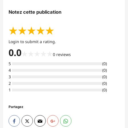
Notez cette publication
★
★
★
★
★
Login to submit a rating.
0.0
★
★
★
★
★
0
reviews
5
(
0
)
4
(
0
)
3
(
0
)
2
(
0
)
1
(
0
)
Partagez