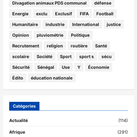
Divagation animaux PDS communal
défense
Energie
exclu
Exclusif
FIFA
Football
Humanitaire
industrie
International
justice
Opinion
pluviométrie
Politique
Recrutement
religion
routière
Santé
scolaire
Société
Sport
sport s
sécu
Sécurité
Sénégal
Use
Y
Économie
Édito
éducation nationale
Catégories
Actualité
(114)
Afrique
(291)