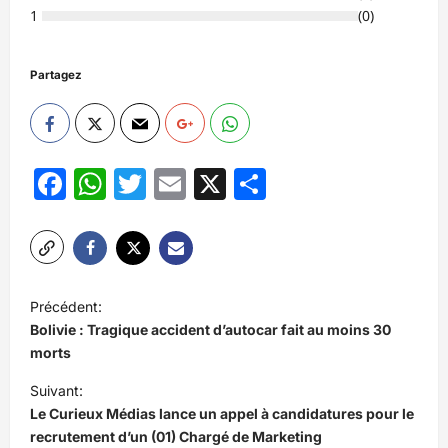
1
(
0
)
Partagez
Facebook
WhatsApp
Twitter
Email
X
Partager
N
Précédent:
a
Bolivie : Tragique accident d’autocar fait au moins 30
v
morts
i
Suivant:
Le Curieux Médias lance un appel à candidatures pour le
g
recrutement d’un (01) Chargé de Marketing