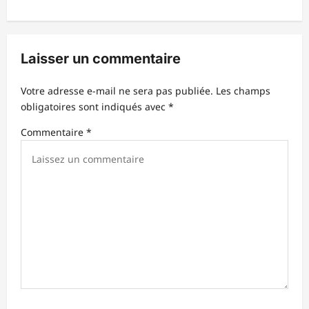
a
t
i
Laisser un commentaire
o
n
Votre adresse e-mail ne sera pas publiée.
Les champs
d
obligatoires sont indiqués avec
*
’
Commentaire
*
a
r
t
i
c
l
e