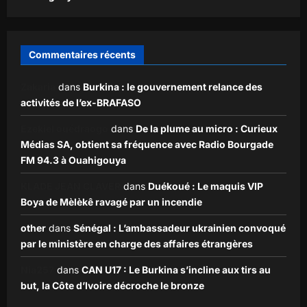
Commentaires récents
Zakaria
dans
Burkina : le gouvernement relance des
activités de l’ex-BRAFASO
Ezekiel ouédraogo
dans
De la plume au micro : Curieux
Médias SA, obtient sa fréquence avec Radio Bourgade
FM 94.3 à Ouahigouya
KLADE JEAN CLAVER
dans
Duékoué : Le maquis VIP
Boya de Mèlèkê ravagé par un incendie
other
dans
Sénégal : L’ambassadeur ukrainien convoqué
par le ministère en charge des affaires étrangères
Nia257
dans
CAN U17 : Le Burkina s’incline aux tirs au
but, la Côte d’Ivoire décroche le bronze