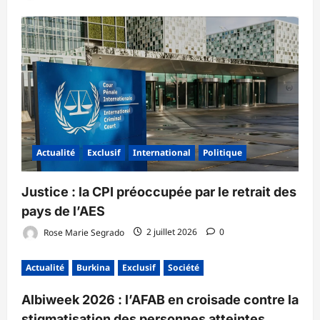
Actualité
Exclusif
International
Politique
‎Justice : la CPI préoccupée par le retrait des
pays de l’AES ‎
Rose Marie Segrado
2 juillet 2026
0
Actualité
Burkina
Exclusif
Société
Albiweek 2026 : l’AFAB en croisade contre la
stigmatisation des personnes atteintes