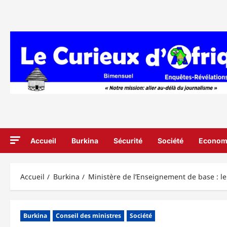
Aller
au
contenu
Accueil
Burkina
Sécurité
Société
Econom
Accueil
Burkina
Ministère de l’Enseignement de base : l
Burkina
Conseil des ministres
Société