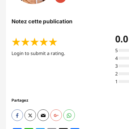
Notez cette publication
0.0
★
★
★
★
★
5
Login to submit a rating.
4
3
2
1
Partagez