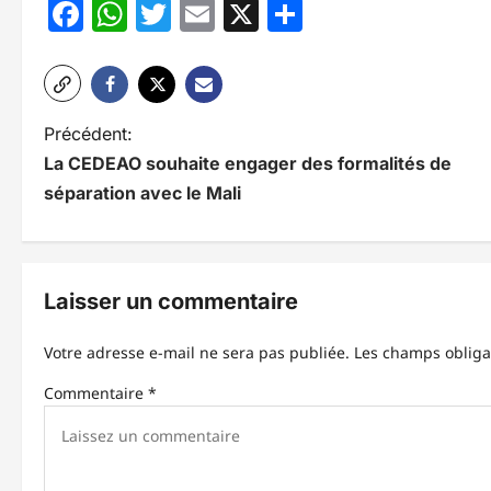
Facebook
WhatsApp
Twitter
Email
X
Partager
N
Précédent:
La CEDEAO souhaite engager des formalités de
a
séparation avec le Mali
v
i
g
Laisser un commentaire
a
Votre adresse e-mail ne sera pas publiée.
Les champs obliga
t
Commentaire
*
i
o