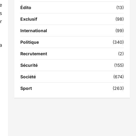
e
Édito
(13)
s
Exclusif
(98)
r
International
(99)
Politique
(340)
a
Recrutement
(2)
Sécurité
(155)
Société
(674)
Sport
(263)