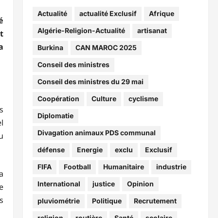
Actualité
actualité Exclusif
Afrique
é
Algérie-Religion-Actualité
artisanat
t
a
Burkina
CAN MAROC 2025
Conseil des ministres
Conseil des ministres du 29 mai
Coopération
Culture
cyclisme
s
Diplomatie
l
Divagation animaux PDS communal
u
défense
Energie
exclu
Exclusif
FIFA
Football
Humanitaire
industrie
a
International
justice
Opinion
e
s
pluviométrie
Politique
Recrutement
religion
routière
Santé
scolaire