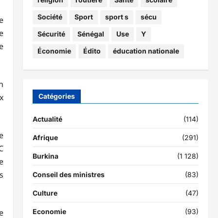
Société
Sport
sport s
sécu
e
e
Sécurité
Sénégal
Use
Y
e
Économie
Édito
éducation nationale
n
Catégories
x
Actualité
(114)
e
Afrique
(291)
C
Burkina
(1 128)
e
s
Conseil des ministres
(83)
Culture
(47)
Economie
(93)
e