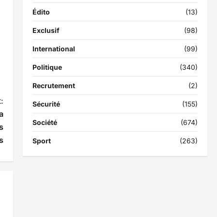
Édito
(13)
Exclusif
(98)
International
(99)
Politique
(340)
Recrutement
(2)
:
Sécurité
(155)
a
Société
(674)
s
s
Sport
(263)