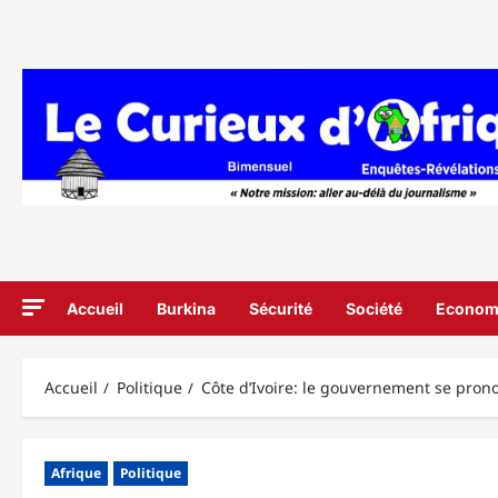
Aller
au
contenu
Accueil
Burkina
Sécurité
Société
Econom
Accueil
Politique
Côte d’Ivoire: le gouvernement se prono
Afrique
Politique