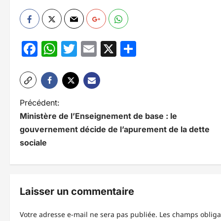
Facebook
WhatsApp
Twitter
Email
X
Partager
N
Précédent:
Ministère de l’Enseignement de base : le
a
gouvernement décide de l’apurement de la dette
v
sociale
i
g
Laisser un commentaire
a
t
Votre adresse e-mail ne sera pas publiée.
Les champs obliga