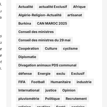
.
Actualité
actualité Exclusif
Afrique
u
Algérie-Religion-Actualité
artisanat
a
Burkina
CAN MAROC 2025
Conseil des ministres
s
Conseil des ministres du 29 mai
u
e
Coopération
Culture
cyclisme
e
Diplomatie
t
Divagation animaux PDS communal
.
défense
Energie
exclu
Exclusif
FIFA
Football
Humanitaire
industrie
International
justice
Opinion
pluviométrie
Politique
Recrutement
religion
routière
Santé
scolaire