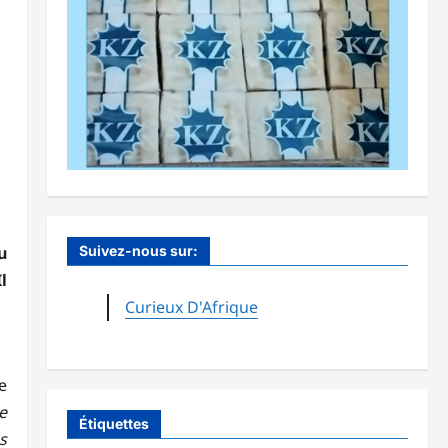
Suivez-nous sur:
u
l
Curieux D'Afrique
e
e
Étiquettes
s