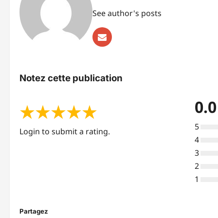
See author's posts
Notez cette publication
0.0
★
★
★
★
★
5
Login to submit a rating.
4
3
2
1
Partagez