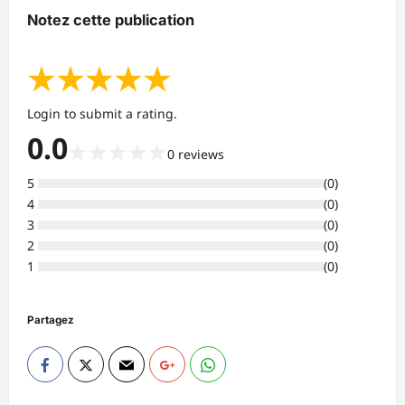
Notez cette publication
★
★
★
★
★
Login to submit a rating.
0.0
★
★
★
★
★
0
reviews
5
(
0
)
4
(
0
)
3
(
0
)
2
(
0
)
1
(
0
)
Partagez