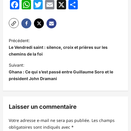
Facebook
WhatsApp
Twitter
Email
X
Partager
N
Précédent:
a
Le Vendredi saint : silence, croix et prières sur les
v
chemins de la foi
i
Suivant:
Ghana : Ce qui s’est passé entre Guillaume Soro et le
g
président John Dramani
a
t
i
Laisser un commentaire
o
n
Votre adresse e-mail ne sera pas publiée.
Les champs
d
obligatoires sont indiqués avec
*