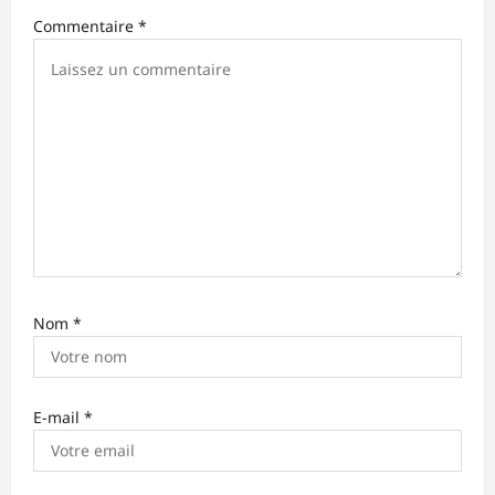
’
Commentaire
*
a
r
t
i
c
l
e
Nom
*
E-mail
*