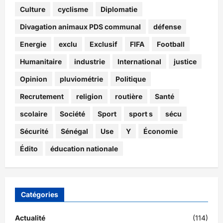
Culture
cyclisme
Diplomatie
Divagation animaux PDS communal
défense
Energie
exclu
Exclusif
FIFA
Football
Humanitaire
industrie
International
justice
Opinion
pluviométrie
Politique
Recrutement
religion
routière
Santé
scolaire
Société
Sport
sport s
sécu
Sécurité
Sénégal
Use
Y
Économie
Édito
éducation nationale
Catégories
Actualité
(114)