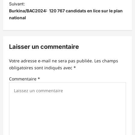
Suivant:
a
Burkina/BAC2024: 120 767 candidats en lice sur le plan
t
national
i
o
n
Laisser un commentaire
d
Votre adresse e-mail ne sera pas publiée.
Les champs
’
obligatoires sont indiqués avec
*
a
Commentaire
*
r
t
i
c
l
e