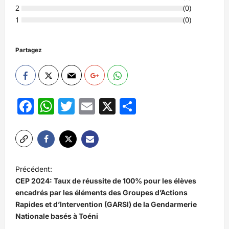
2
(
0
)
1
(
0
)
Partagez
Facebook
WhatsApp
Twitter
Email
X
Partager
N
Précédent:
a
CEP 2024: Taux de réussite de 100% pour les élèves
v
encadrés par les éléments des Groupes d’Actions
Rapides et d’Intervention (GARSI) de la Gendarmerie
i
Nationale basés à Toéni
g