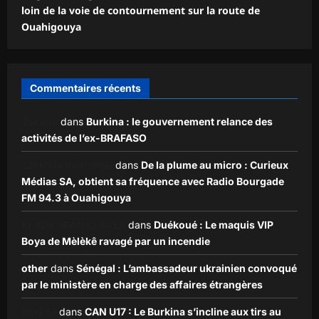
loin de la voie de contournement sur la route de
Ouahigouya
Commentaires récents
Zakaria
dans
Burkina : le gouvernement relance des
activités de l’ex-BRAFASO
Ezekiel ouédraogo
dans
De la plume au micro : Curieux
Médias SA, obtient sa fréquence avec Radio Bourgade
FM 94.3 à Ouahigouya
KLADE JEAN CLAVER
dans
Duékoué : Le maquis VIP
Boya de Mèlèkê ravagé par un incendie
other
dans
Sénégal : L’ambassadeur ukrainien convoqué
par le ministère en charge des affaires étrangères
Nia257
dans
CAN U17 : Le Burkina s’incline aux tirs au