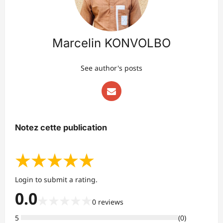
Marcelin KONVOLBO
See author's posts
Notez cette publication
★
★
★
★
★
Login to submit a rating.
0.0
★
★
★
★
★
0
reviews
5
(
0
)