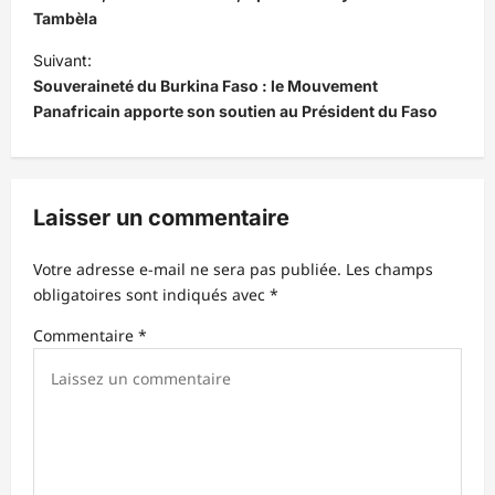
i
Tambèla
g
Suivant:
a
Souveraineté du Burkina Faso : le Mouvement
t
Panafricain apporte son soutien au Président du Faso
i
o
n
Laisser un commentaire
d
Votre adresse e-mail ne sera pas publiée.
Les champs
’
obligatoires sont indiqués avec
*
a
Commentaire
*
r
t
i
c
l