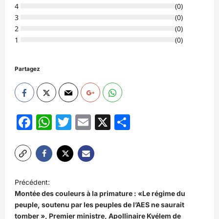
4
(
0
)
3
(
0
)
2
(
0
)
1
(
0
)
Partagez
Facebook
WhatsApp
Twitter
Email
X
Partager
N
Précédent:
a
Montée des couleurs à la primature : «Le régime du
v
peuple, soutenu par les peuples de l’AES ne saurait
tomber », Premier ministre, Apollinaire Kyélem de