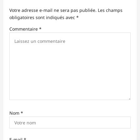
n
Votre adresse e-mail ne sera pas publiée.
Les champs
d
obligatoires sont indiqués avec
*
’
Commentaire
*
a
r
t
i
c
l
e
Nom
*
E-mail
*