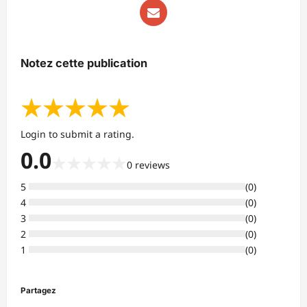
Notez cette publication
★
★
★
★
★
Login to submit a rating.
0.0
★
★
★
★
★
0
reviews
5
(
0
)
4
(
0
)
3
(
0
)
2
(
0
)
1
(
0
)
Partagez