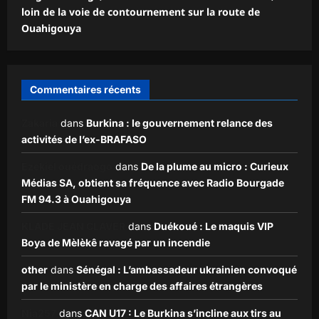
loin de la voie de contournement sur la route de
Ouahigouya
Commentaires récents
Zakaria
dans
Burkina : le gouvernement relance des
activités de l’ex-BRAFASO
Ezekiel ouédraogo
dans
De la plume au micro : Curieux
Médias SA, obtient sa fréquence avec Radio Bourgade
FM 94.3 à Ouahigouya
KLADE JEAN CLAVER
dans
Duékoué : Le maquis VIP
Boya de Mèlèkê ravagé par un incendie
other
dans
Sénégal : L’ambassadeur ukrainien convoqué
par le ministère en charge des affaires étrangères
Nia257
dans
CAN U17 : Le Burkina s’incline aux tirs au