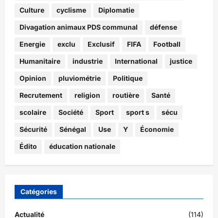
Culture
cyclisme
Diplomatie
Divagation animaux PDS communal
défense
Energie
exclu
Exclusif
FIFA
Football
Humanitaire
industrie
International
justice
Opinion
pluviométrie
Politique
Recrutement
religion
routière
Santé
scolaire
Société
Sport
sport s
sécu
Sécurité
Sénégal
Use
Y
Économie
Édito
éducation nationale
Catégories
Actualité
(114)