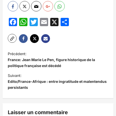
Facebook
WhatsApp
Twitter
Email
X
Partager
N
Précédent:
a
France: Jean Marie Le Pen, figure historique de la
v
politique française est décédé
i
Suivant:
Edito/France-Afrique : entre ingratitude et malentendus
g
persistants
a
t
i
Laisser un commentaire
o