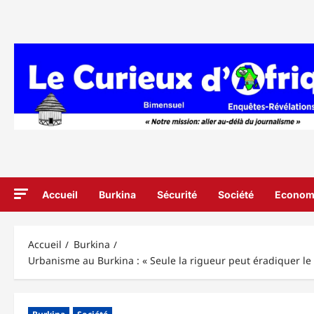
Aller
au
contenu
Accueil
Burkina
Sécurité
Société
Econom
Accueil
Burkina
Urbanisme au Burkina : « Seule la rigueur peut éradiquer l