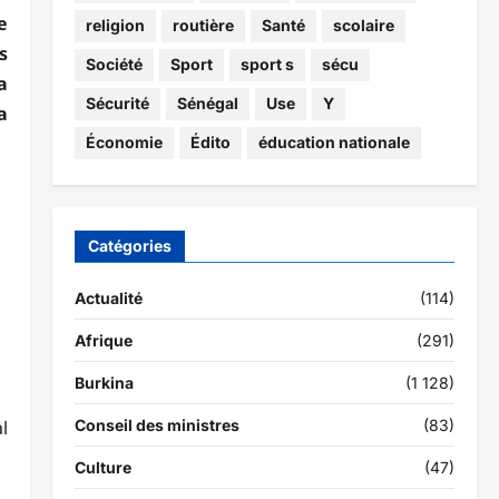
e
religion
routière
Santé
scolaire
s
Société
Sport
sport s
sécu
a
Sécurité
Sénégal
Use
Y
a
Économie
Édito
éducation nationale
Catégories
Actualité
(114)
Afrique
(291)
Burkina
(1 128)
l
Conseil des ministres
(83)
Culture
(47)