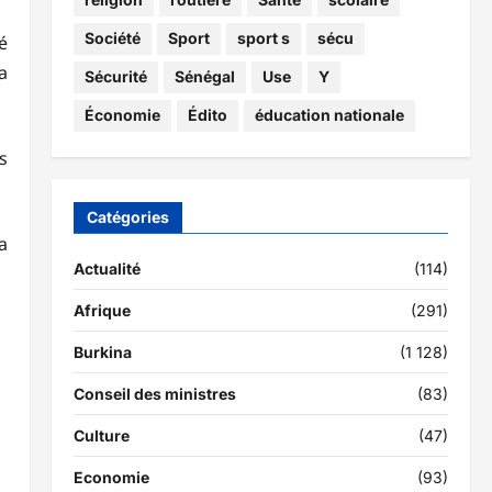
Société
Sport
sport s
sécu
é
a
Sécurité
Sénégal
Use
Y
Économie
Édito
éducation nationale
s
Catégories
a
Actualité
(114)
Afrique
(291)
Burkina
(1 128)
Conseil des ministres
(83)
Culture
(47)
Economie
(93)