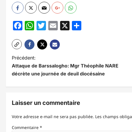
Facebook
WhatsApp
Twitter
Email
X
Partager
N
Précédent:
Attaque de Barssalogho: Mgr Théophile NARE
a
décrète une journée de deuil diocésaine
v
i
g
Laisser un commentaire
a
Votre adresse e-mail ne sera pas publiée.
Les champs obliga
t
Commentaire
*