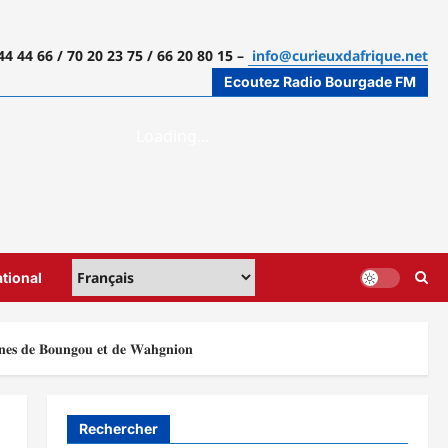
44 44 66 / 70 20 23 75 / 66 20 80 15 –
info@curieuxdafrique.net
Ecoutez Radio Bourgade FM
ational
𝐢𝐧𝐞𝐬 𝐝𝐞 𝐁𝐨𝐮𝐧𝐠𝐨𝐮 𝐞𝐭 𝐝𝐞 𝐖𝐚𝐡𝐠𝐧𝐢𝐨𝐧
Rechercher