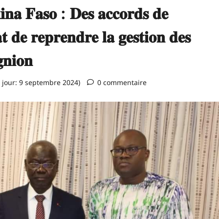
𝐢𝐧𝐚 𝐅𝐚𝐬𝐨 : 𝐃𝐞𝐬 𝐚𝐜𝐜𝐨𝐫𝐝𝐬 𝐝𝐞
 𝐝𝐞 𝐫𝐞𝐩𝐫𝐞𝐧𝐝𝐫𝐞 𝐥𝐚 𝐠𝐞𝐬𝐭𝐢𝐨𝐧 𝐝𝐞𝐬
𝐧𝐢𝐨𝐧
 jour: 9 septembre 2024)
0 commentaire