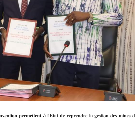
𝐯𝐞𝐧𝐭𝐢𝐨𝐧 𝐩𝐞𝐫𝐦𝐞𝐭𝐭𝐞𝐧𝐭 à 𝐥’𝐄𝐭𝐚𝐭 𝐝𝐞 𝐫𝐞𝐩𝐫𝐞𝐧𝐝𝐫𝐞 𝐥𝐚 𝐠𝐞𝐬𝐭𝐢𝐨𝐧 𝐝𝐞𝐬 𝐦𝐢𝐧𝐞𝐬 𝐝