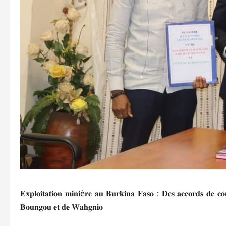
𝐄𝐱𝐩𝐥𝐨𝐢𝐭𝐚𝐭𝐢𝐨𝐧 𝐦𝐢𝐧𝐢è𝐫𝐞 𝐚𝐮 𝐁𝐮𝐫𝐤𝐢𝐧𝐚 𝐅𝐚𝐬𝐨 : 𝐃𝐞𝐬 𝐚𝐜𝐜𝐨𝐫𝐝𝐬 𝐝𝐞 𝐜𝐨𝐧
𝐁𝐨𝐮𝐧𝐠𝐨𝐮 𝐞𝐭 𝐝𝐞 𝐖𝐚𝐡𝐠𝐧𝐢𝐨