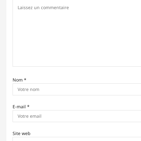
i
o
n
d
’
a
r
t
Nom
*
i
c
E-mail
*
l
e
Site web