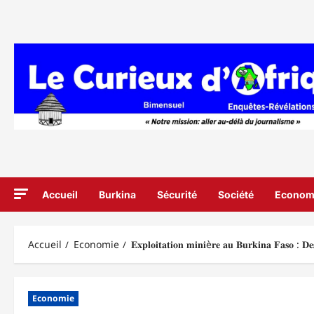
Aller
au
contenu
Accueil
Burkina
Sécurité
Société
Econom
Accueil
Economie
𝐄𝐱𝐩𝐥𝐨𝐢𝐭𝐚𝐭𝐢𝐨𝐧 𝐦𝐢𝐧𝐢è𝐫𝐞 𝐚𝐮 𝐁𝐮𝐫𝐤𝐢𝐧𝐚 𝐅𝐚𝐬𝐨 : 𝐃𝐞
Economie