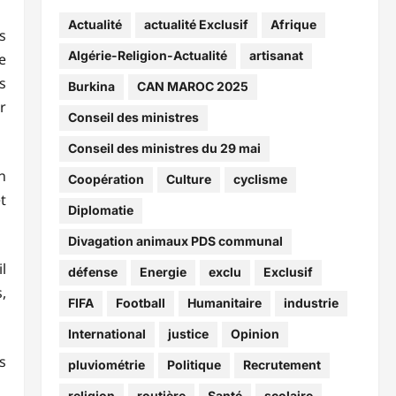
Actualité
actualité Exclusif
Afrique
s
Algérie-Religion-Actualité
artisanat
e
s
Burkina
CAN MAROC 2025
r
Conseil des ministres
Conseil des ministres du 29 mai
n
Coopération
Culture
cyclisme
t
Diplomatie
Divagation animaux PDS communal
l
défense
Energie
exclu
Exclusif
,
FIFA
Football
Humanitaire
industrie
International
justice
Opinion
s
pluviométrie
Politique
Recrutement
religion
routière
Santé
scolaire