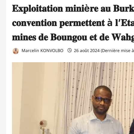
𝐄𝐱𝐩𝐥𝐨𝐢𝐭𝐚𝐭𝐢𝐨𝐧 𝐦𝐢𝐧𝐢è𝐫𝐞 𝐚𝐮 𝐁𝐮𝐫𝐤
𝐜𝐨𝐧𝐯𝐞𝐧𝐭𝐢𝐨𝐧 𝐩𝐞𝐫𝐦𝐞𝐭𝐭𝐞𝐧𝐭 à 𝐥’𝐄𝐭𝐚
𝐦𝐢𝐧𝐞𝐬 𝐝𝐞 𝐁𝐨𝐮𝐧𝐠𝐨𝐮 𝐞𝐭 𝐝𝐞 𝐖𝐚𝐡
Marcelin KONVOLBO
26 août 2024 (Dernière mise à