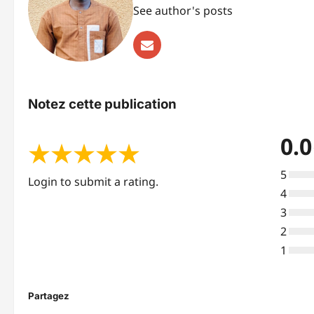
See author's posts
Notez cette publication
0.0
★
★
★
★
★
5
Login to submit a rating.
4
3
2
1
Partagez