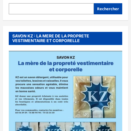
1986:
Que
Rechercher
deviennent
les
victimes
37
ans
après?
SAVON KZ : LA MERE DE LA PROPRETE
VESTIMENTAIRE ET CORPORELLE