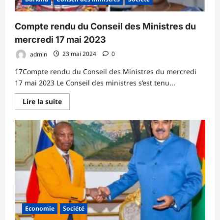
Compte rendu du Conseil des Ministres du
mercredi 17 mai 2023
admin
23 mai 2024
0
17Compte rendu du Conseil des Ministres du mercredi
17 mai 2023 Le Conseil des ministres s’est tenu...
En
Lire la suite
savoir
plus
sur
Compte
rendu
du
Conseil
des
Ministres
du
mercredi
17
mai
2023
Economie
Société