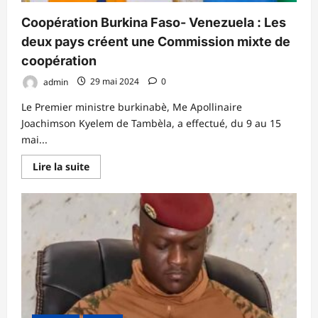
Coopération Burkina Faso- Venezuela : Les
deux pays créent une Commission mixte de
coopération
admin
29 mai 2024
0
Le Premier ministre burkinabè, Me Apollinaire
Joachimson Kyelem de Tambèla, a effectué, du 9 au 15
mai...
En
Lire la suite
savoir
plus
sur
Coopération
Burkina
Faso-
Venezuela
:
Les
deux
pays
créent
une
Commission
mixte