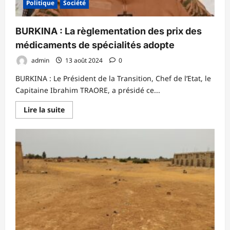
Politique
Société
de
coopération
BURKINA : La règlementation des prix des
médicaments de spécialités adopte
admin
13 août 2024
0
BURKINA : Le Président de la Transition, Chef de l’Etat, le
Capitaine Ibrahim TRAORE, a présidé ce...
En
Lire la suite
savoir
plus
sur
BURKINA
:
La
règlementation
des
prix
des
médicaments
de
spécialités
adopte