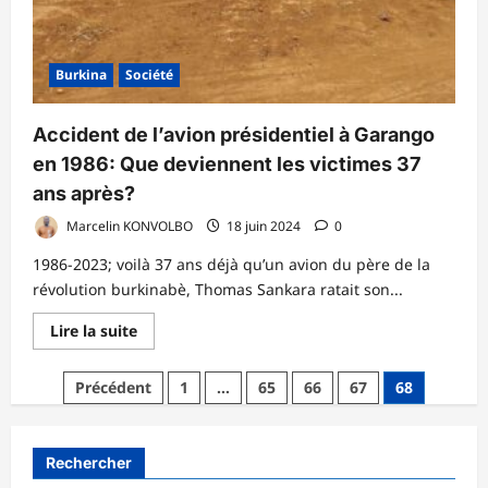
Burkina
Société
Accident de l’avion présidentiel à Garango
en 1986: Que deviennent les victimes 37
ans après?
Marcelin KONVOLBO
18 juin 2024
0
1986-2023; voilà 37 ans déjà qu’un avion du père de la
révolution burkinabè, Thomas Sankara ratait son...
En
Lire la suite
savoir
plus
sur
Pagination
Précédent
1
…
65
66
67
68
Accident
de
des
l’avion
présidentiel
publications
à
Rechercher
Garango
en