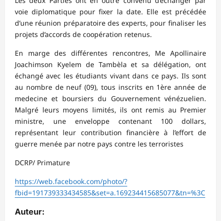
Les deux Parties ont en outre convenu d’échanger par
voie diplomatique pour fixer la date. Elle est précédée
d’une réunion préparatoire des experts, pour finaliser les
projets d’accords de coopération retenus.
En marge des différentes rencontres, Me Apollinaire
Joachimson Kyelem de Tambèla et sa délégation, ont
échangé avec les étudiants vivant dans ce pays. Ils sont
au nombre de neuf (09), tous inscrits en 1ère année de
medecine et boursiers du Gouvernement vénézuelien.
Malgré leurs moyens limités, ils ont remis au Premier
ministre, une enveloppe contenant 100 dollars,
représentant leur contribution financière à l’effort de
guerre menée par notre pays contre les terroristes
DCRP/ Primature
https://web.facebook.com/photo/?
fbid=191739333434585&set=a.169234415685077&tn=%3C
Auteur: