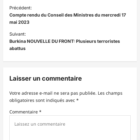
N
Précédent:
a
Compte rendu du Conseil des Ministres du mercredi 17
v
mai 2023
i
Suivant:
Burkina NOUVELLE DU FRONT: Plusieurs terroristes
g
abattus
a
t
i
Laisser un commentaire
o
n
Votre adresse e-mail ne sera pas publiée.
Les champs
d
obligatoires sont indiqués avec
*
’
Commentaire
*
a
r
t