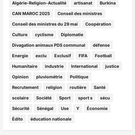
Algérie-Religion-Actualité
artisanat
Burkina
CAN MAROC 2025
Conseil des ministres
Conseil des ministres du 29 mai
Coopération
Culture
cyclisme
Diplomatie
Divagation animaux PDS communal
défense
Energie
exclu
Exclusif
FIFA
Football
Humanitaire
industrie
International
justice
Opinion
pluviométrie
Politique
Recrutement
religion
routière
Santé
scolaire
Société
Sport
sport s
sécu
Sécurité
Sénégal
Use
Y
Économie
Édito
éducation nationale