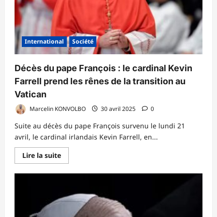
de
la
liste
électorale
International
Société
Décès du pape François : le cardinal Kevin
Farrell prend les rênes de la transition au
Vatican
Marcelin KONVOLBO
30 avril 2025
0
Suite au décès du pape François survenu le lundi 21
avril, le cardinal irlandais Kevin Farrell, en...
En
Lire la suite
savoir
plus
sur
Décès
du
pape
François
:
le