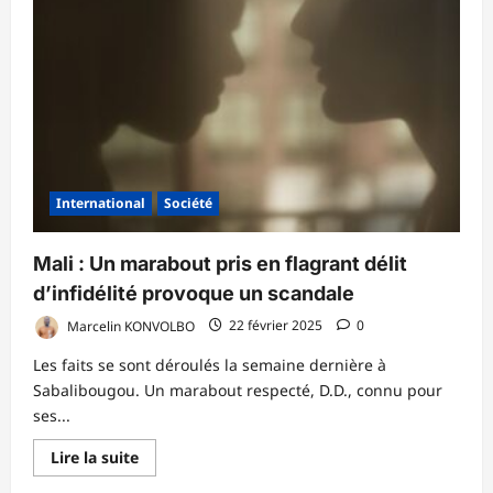
USA
:Donald
Trump
a
ténu
un
long
discours
sous
tension
au
congrès
International
Société
Mali : Un marabout pris en flagrant délit
d’infidélité provoque un scandale
Marcelin KONVOLBO
22 février 2025
0
Les faits se sont déroulés la semaine dernière à
Sabalibougou. Un marabout respecté, D.D., connu pour
ses...
En
Lire la suite
savoir
plus