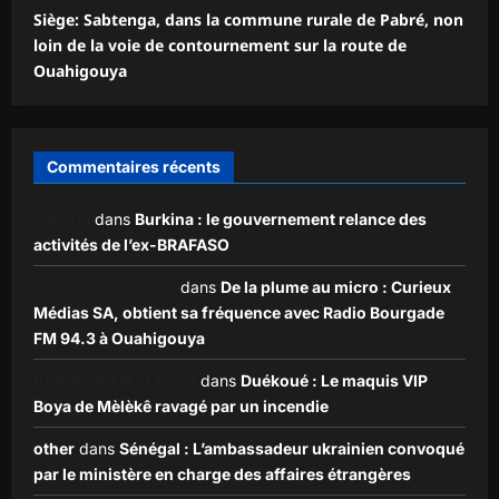
Siège: Sabtenga, dans la commune rurale de Pabré, non
loin de la voie de contournement sur la route de
Ouahigouya
Commentaires récents
Zakaria
dans
Burkina : le gouvernement relance des
activités de l’ex-BRAFASO
Ezekiel ouédraogo
dans
De la plume au micro : Curieux
Médias SA, obtient sa fréquence avec Radio Bourgade
FM 94.3 à Ouahigouya
KLADE JEAN CLAVER
dans
Duékoué : Le maquis VIP
Boya de Mèlèkê ravagé par un incendie
other
dans
Sénégal : L’ambassadeur ukrainien convoqué
par le ministère en charge des affaires étrangères