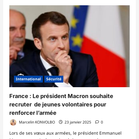
plus
sur
Bolivie
:
Tragique
accident
d’autocar
fait
au
moins
30
morts
International
Sécurité
France : Le président Macron souhaite
recruter de jeunes volontaires pour
renforcer l’armée
Marcelin KONVOLBO
23 janvier 2025
0
Lors de ses vœux aux armées, le président Emmanuel