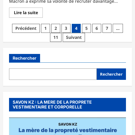
Macron a exprimé sa volonté de recruter davantage...
En
Lire la suite
savoir
plus
sur
Pagination
Précédent
1
2
3
4
5
6
7
…
France
:
des
11
Suivant
Le
président
publications
Macron
souhaite
recruter
Rechercher
de
jeunes
volontaires
pour
Rechercher
renforcer
l’armée
SAVON KZ : LA MERE DE LA PROPRETE
VESTIMENTAIRE ET CORPORELLE