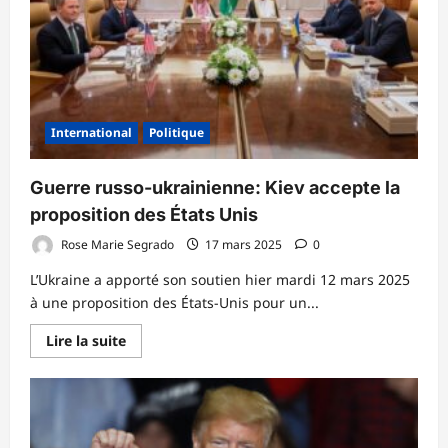
d’entrée
pour
les
ressortissants
de
43
pays
?
International
Politique
Guerre russo-ukrainienne: Kiev accepte la
proposition des États Unis
Rose Marie Segrado
17 mars 2025
0
L’Ukraine a apporté son soutien hier mardi 12 mars 2025
à une proposition des États-Unis pour un...
En
Lire la suite
savoir
plus
sur
Guerre
russo-
ukrainienne:
Kiev