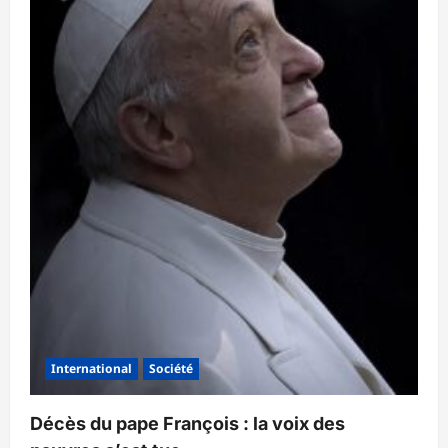
cardinal
Kevin
Farrell
prend
les
rênes
de
la
transition
au
Vatican
International
Société
Décès du pape François : la voix des