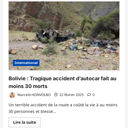
sur
Mali
:
Un
marabout
pris
en
flagrant
délit
d’infidélité
provoque
un
scandale
International
Bolivie : Tragique accident d’autocar fait au
moins 30 morts
Marcelin KONVOLBO
22 février 2025
0
Un terrible accident de la route a coûté la vie à au moins
30 personnes et blessé...
En
Lire la suite
savoir