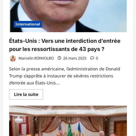
International
États-Unis : Vers une interdiction d’entrée
pour les ressortissants de 43 pays ?
Marcelin KONVOLBO
26 mars 2025
0
Selon la presse américaine, l’administration de Donald
Trump s’apprête à instaurer de sévères restrictions
d’entrée aux États-Unis...
En
Lire la suite
savoir
plus
sur
États-
Unis
:
Vers
une
interdiction