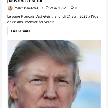
pauvres s’est tue
Marcelin KONVOLBO
24 avril 2025
0
Le pape François s’est éteint le lundi 21 avril 2025 à l’âge
de 88 ans. Premier souverain...
En
Lire la suite
savoir
plus
sur
Décès
du
pape
François
:
la
voix
des
pauvres
s’est
tue