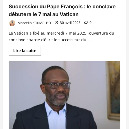
Succession du Pape François : le conclave
débutera le 7 mai au Vatican
Marcelin KONVOLBO
30 avril 2025
0
Le Vatican a fixé au mercredi 7 mai 2025 l’ouverture du
conclave chargé d’élire le successeur du...
En
Lire la suite
savoir
plus
sur
Succession
du
Pape
François
:
le
conclave
débutera
le
7
mai
au
Vatican