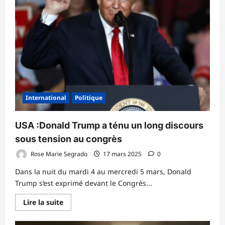
accepte
la
proposition
des
États
Unis
International
Politique
USA :Donald Trump a ténu un long discours
sous tension au congrès
Rose Marie Segrado
17 mars 2025
0
Dans la nuit du mardi 4 au mercredi 5 mars, Donald
Trump s’est exprimé devant le Congrès...
En
Lire la suite
savoir
plus
sur