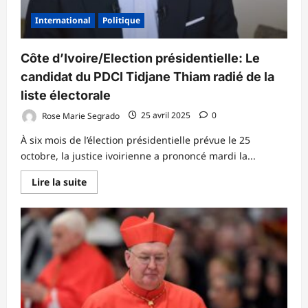
International
Politique
Côte d’Ivoire/Election présidentielle: Le
candidat du PDCI Tidjane Thiam radié de la
liste électorale
Rose Marie Segrado
25 avril 2025
0
À six mois de l’élection présidentielle prévue le 25
octobre, la justice ivoirienne a prononcé mardi la...
En
Lire la suite
savoir
plus
sur
Côte
d’Ivoire/Election
présidentielle:
Le
candidat
du
PDCI
Tidjane
Thiam
radié