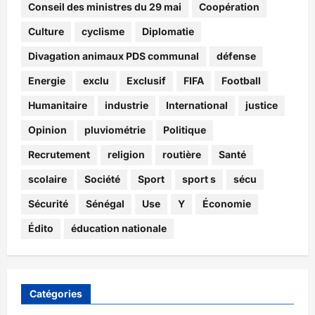
Conseil des ministres du 29 mai
Coopération
Culture
cyclisme
Diplomatie
Divagation animaux PDS communal
défense
Energie
exclu
Exclusif
FIFA
Football
Humanitaire
industrie
International
justice
Opinion
pluviométrie
Politique
Recrutement
religion
routière
Santé
scolaire
Société
Sport
sport s
sécu
Sécurité
Sénégal
Use
Y
Économie
Édito
éducation nationale
Catégories